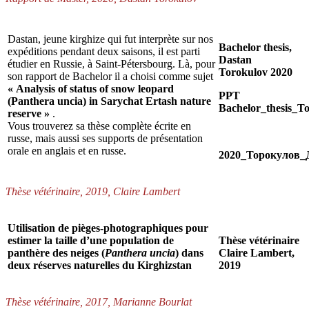
Dastan, jeune kirghize qui fut interprète sur nos
Bachelor thesis,
expéditions pendant deux saisons, il est parti
Dastan
étudier en Russie, à Saint-Pétersbourg. Là, pour
Torokulov 2020
son rapport de Bachelor il a choisi comme sujet
« Analysis of status of snow leopard
PPT
(Panthera uncia) in Sarychat Ertash nature
Bachelor_thesis_T
reserve »
.
Vous trouverez sa thèse complète écrite en
russe, mais aussi ses supports de présentation
orale en anglais et en russe.
2020_Торокулов_
Thèse vétérinaire, 2019, Claire Lambert
Utilisation de pièges-photographiques pour
estimer la taille d’une population de
Thèse vétérinaire
panthère des neiges (
Panthera uncia
) dans
Claire Lambert,
deux réserves naturelles du Kirghizstan
2019
Thèse vétérinaire, 2017, Marianne Bourlat