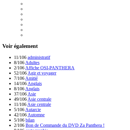
Voir également
11/106
administratif
8/106
Adultes
2/106
Affiche OSI-PANTHERA
52/106
Agir et voyager
7/106
Amitié
14/106
Anglais
8/106
Anglais
37/106
Asie
49/106
Asie centrale
11/106
Asie centrale
5/106
Autarcie
42/106
Automne
5/106
bilan
2/106
Bon de Commande du DVD Za Panthera !