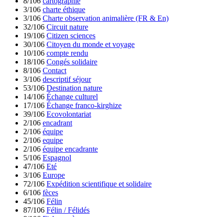
8/106
cartographie
3/106
charte éthique
3/106
Charte observation animalière (FR & En)
32/106
Circuit nature
19/106
Citizen sciences
30/106
Citoyen du monde et voyage
10/106
compte rendu
18/106
Congés solidaire
8/106
Contact
3/106
descriptif séjour
53/106
Destination nature
14/106
Échange culturel
17/106
Échange franco-kirghize
39/106
Ecovolontariat
2/106
encadrant
2/106
équipe
2/106
equipe
2/106
équipe encadrante
5/106
Espagnol
47/106
Eté
3/106
Europe
72/106
Expédition scientifique et solidaire
6/106
fèces
45/106
Félin
87/106
Félin / Félidés