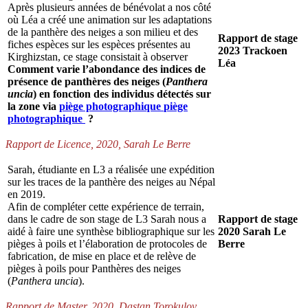
Après plusieurs années de bénévolat a nos côté
où Léa a créé une animation sur les adaptations
de la panthère des neiges a son milieu et des
Rapport de stage
fiches espèces sur les espèces présentes au
2023 Trackoen
Kirghizstan, ce stage consistait à observer
Léa
Comment varie l’abondance des indices de
présence de panthères des neiges (
Panthera
uncia
) en fonction des individus détectés sur
la zone via
piège photographique
piège
photographique
?
Rapport de Licence, 2020, Sarah Le Berre
Sarah, étudiante en L3 a réalisée une expédition
sur les traces de la panthère des neiges au Népal
en 2019.
Afin de compléter cette expérience de terrain,
dans le cadre de son stage de L3 Sarah nous a
Rapport de stage
aidé à faire une synthèse bibliographique sur les
2020 Sarah Le
pièges à poils et l’élaboration de protocoles de
Berre
fabrication, de mise en place et de relève de
pièges à poils pour Panthères des neiges
(
Panthera uncia
).
Rapport de Master, 2020, Dastan Torokulov