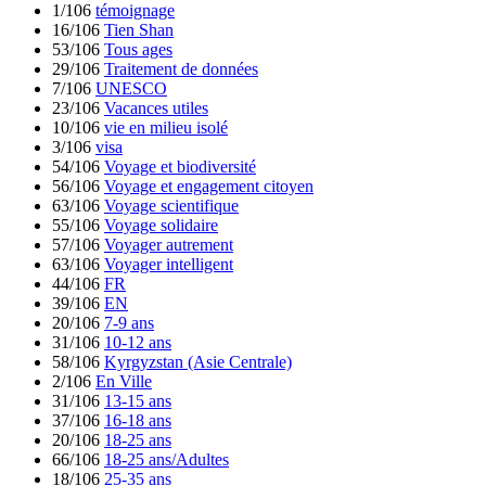
1/106
témoignage
16/106
Tien Shan
53/106
Tous ages
29/106
Traitement de données
7/106
UNESCO
23/106
Vacances utiles
10/106
vie en milieu isolé
3/106
visa
54/106
Voyage et biodiversité
56/106
Voyage et engagement citoyen
63/106
Voyage scientifique
55/106
Voyage solidaire
57/106
Voyager autrement
63/106
Voyager intelligent
44/106
FR
39/106
EN
20/106
7-9 ans
31/106
10-12 ans
58/106
Kyrgyzstan (Asie Centrale)
2/106
En Ville
31/106
13-15 ans
37/106
16-18 ans
20/106
18-25 ans
66/106
18-25 ans/Adultes
18/106
25-35 ans