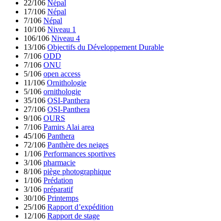
22/106
Népal
17/106
Népal
7/106
Népal
10/106
Niveau 1
106/106
Niveau 4
13/106
Objectifs du Développement Durable
7/106
ODD
7/106
ONU
5/106
open access
11/106
Ornithologie
5/106
ornithologie
35/106
OSI-Panthera
27/106
OSI-Panthera
9/106
OURS
7/106
Pamirs Alai area
45/106
Panthera
72/106
Panthère des neiges
1/106
Performances sportives
3/106
pharmacie
8/106
piège photographique
1/106
Prédation
3/106
préparatif
30/106
Printemps
25/106
Rapport d’expédition
12/106
Rapport de stage