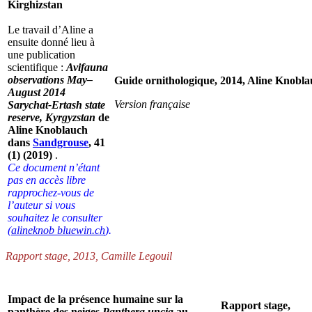
Kirghizstan
Le travail d’Aline a
ensuite donné lieu à
une publication
scientifique :
Avifauna
observations May–
Guide ornithologique, 2014, Aline Knobla
August 2014
Version française
Sarychat-Ertash state
reserve, Kyrgyzstan
de
Aline Knoblauch
dans
Sandgrouse
, 41
(1) (2019)
.
Ce document n’étant
pas en accès libre
rapprochez-vous de
l’auteur si vous
souhaitez le consulter
(
alineknob
bluewin.ch
).
Rapport stage, 2013, Camille Legouil
Impact de la présence humaine sur la
Rapport stage,
panthère des neiges
Panthera uncia
au