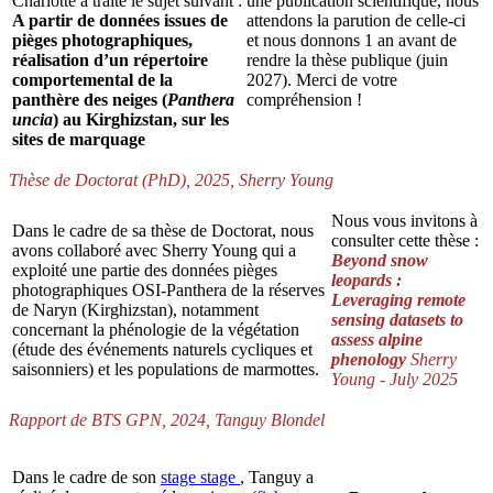
Charlotte a traité le sujet suivant :
une publication scientifique, nous
A partir de données issues de
attendons la parution de celle-ci
pièges photographiques,
et nous donnons 1 an avant de
réalisation d’un répertoire
rendre la thèse publique (juin
comportemental de la
2027). Merci de votre
panthère des neiges (
Panthera
compréhension !
uncia
) au Kirghizstan, sur les
sites de marquage
Thèse de Doctorat (PhD), 2025, Sherry Young
Nous vous invitons à
Dans le cadre de sa thèse de Doctorat, nous
consulter cette thèse :
avons collaboré avec Sherry Young qui a
Beyond snow
exploité une partie des données pièges
leopards :
photographiques OSI-Panthera de la réserves
Leveraging remote
de Naryn (Kirghizstan), notamment
sensing datasets to
concernant la phénologie de la végétation
assess alpine
(étude des événements naturels cycliques et
phenology
Sherry
saisonniers) et les populations de marmottes.
Young - July 2025
Rapport de BTS GPN, 2024, Tanguy Blondel
Dans le cadre de son
stage
stage
, Tanguy a