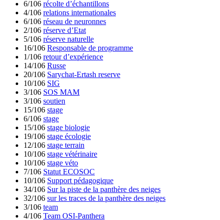
6/106
récolte d’échantillons
4/106
relations internationales
6/106
réseau de neuronnes
2/106
réserve d’Etat
5/106
réserve naturelle
16/106
Responsable de programme
1/106
retour d’expérience
14/106
Russe
20/106
Sarychat-Ertash reserve
10/106
SIG
3/106
SOS MAM
3/106
soutien
15/106
stage
6/106
stage
15/106
stage biologie
19/106
stage écologie
12/106
stage terrain
10/106
stage vétérinaire
10/106
stage véto
7/106
Statut ECOSOC
10/106
Support pédagogique
34/106
Sur la piste de la panthère des neiges
32/106
sur les traces de la panthère des neiges
3/106
team
4/106
Team OSI-Panthera