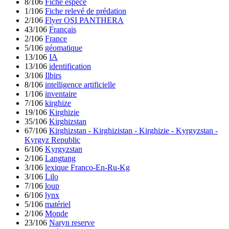
8/106
Fiche espèce
1/106
Fiche relevé de prédation
2/106
Flyer OSI PANTHERA
43/106
Français
2/106
France
5/106
géomatique
13/106
IA
13/106
identification
3/106
Ilbirs
8/106
intelligence artificielle
1/106
inventaire
7/106
kirghize
19/106
Kirghizie
35/106
Kirghizstan
67/106
Kirghizstan - Kirghizistan - Kirghizie - Kyrgyzstan -
Kyrgyz Republic
6/106
Kyrgyzstan
2/106
Langtang
3/106
lexique Franco-En-Ru-Kg
3/106
Lilo
7/106
loup
6/106
lynx
5/106
matériel
2/106
Monde
23/106
Naryn reserve