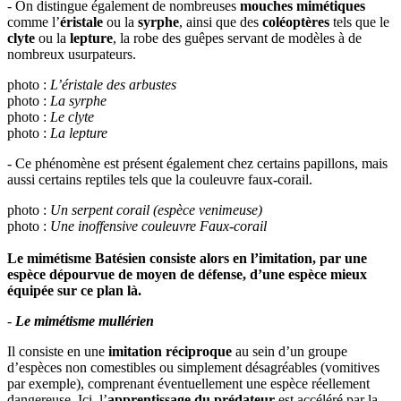
- On distingue également de nombreuses
mouches mimétiques
comme l’
éristale
ou la
syrphe
, ainsi que des
coléoptères
tels que le
clyte
ou la
lepture
, la robe des guêpes servant de modèles à de
nombreux usurpateurs.
photo :
L’éristale des arbustes
photo :
La syrphe
photo :
Le clyte
photo :
La lepture
- Ce phénomène est présent également chez certains papillons, mais
aussi certains reptiles tels que la couleuvre faux-corail.
photo :
Un serpent corail (espèce venimeuse)
photo :
Une inoffensive couleuvre Faux-corail
Le mimétisme Batésien consiste alors en l’imitation, par une
espèce dépourvue de moyen de défense, d’une espèce mieux
équipée sur ce plan là.
-
Le mimétisme mullérien
Il consiste en une
imitation réciproque
au sein d’un groupe
d’espèces non comestibles ou simplement désagréables (vomitives
par exemple), comprenant éventuellement une espèce réellement
dangereuse. Ici, l’
apprentissage du prédateur
est accéléré par la