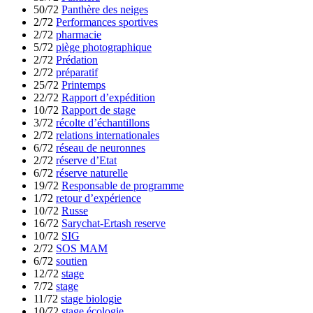
50/72
Panthère des neiges
2/72
Performances sportives
2/72
pharmacie
5/72
piège photographique
2/72
Prédation
2/72
préparatif
25/72
Printemps
22/72
Rapport d’expédition
10/72
Rapport de stage
3/72
récolte d’échantillons
2/72
relations internationales
6/72
réseau de neuronnes
2/72
réserve d’Etat
6/72
réserve naturelle
19/72
Responsable de programme
1/72
retour d’expérience
10/72
Russe
16/72
Sarychat-Ertash reserve
10/72
SIG
2/72
SOS MAM
6/72
soutien
12/72
stage
7/72
stage
11/72
stage biologie
10/72
stage écologie