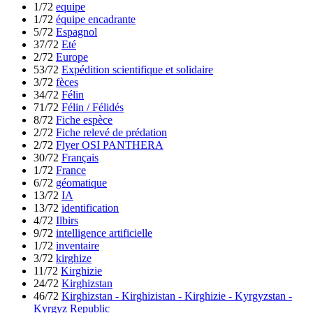
1/72
equipe
1/72
équipe encadrante
5/72
Espagnol
37/72
Eté
2/72
Europe
53/72
Expédition scientifique et solidaire
3/72
fèces
34/72
Félin
71/72
Félin / Félidés
8/72
Fiche espèce
2/72
Fiche relevé de prédation
2/72
Flyer OSI PANTHERA
30/72
Français
1/72
France
6/72
géomatique
13/72
IA
13/72
identification
4/72
Ilbirs
9/72
intelligence artificielle
1/72
inventaire
3/72
kirghize
11/72
Kirghizie
24/72
Kirghizstan
46/72
Kirghizstan - Kirghizistan - Kirghizie - Kyrgyzstan -
Kyrgyz Republic