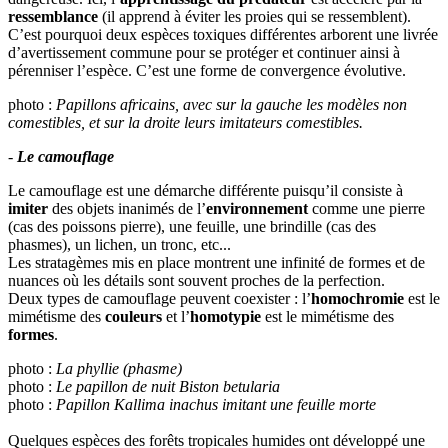
ressemblance
(il apprend à éviter les proies qui se ressemblent).
C’est pourquoi deux espèces toxiques différentes arborent une livrée
d’avertissement commune pour se protéger et continuer ainsi à
pérenniser l’espèce. C’est une forme de convergence évolutive.
photo :
Papillons africains, avec sur la gauche les modèles non
comestibles, et sur la droite leurs imitateurs comestibles.
-
Le camouflage
Le camouflage est une démarche différente puisqu’il consiste à
imiter
des objets inanimés de l’
environnement
comme une pierre
(cas des poissons pierre), une feuille, une brindille (cas des
phasmes), un lichen, un tronc, etc...
Les stratagèmes mis en place montrent une infinité de formes et de
nuances où les détails sont souvent proches de la perfection.
Deux types de camouflage peuvent coexister : l’
homochromie
est le
mimétisme des
couleurs
et l’
homotypie
est le mimétisme des
formes
.
photo :
La phyllie (phasme)
photo :
Le papillon de nuit Biston betularia
photo :
Papillon Kallima inachus imitant une feuille morte
Quelques espèces des forêts tropicales humides ont développé une