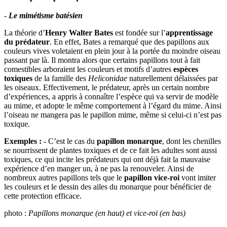
-
Le mimétisme batésien
La théorie d’
Henry Walter Bates
est fondée sur l’
apprentissage
du prédateur
. En effet, Bates a remarqué que des papillons aux
couleurs vives voletaient en plein jour à la portée du moindre oiseau
passant par là. Il montra alors que certains papillons tout à fait
comestibles arboraient les couleurs et motifs d’autres
espèces
toxiques
de la famille des
Heliconidae
naturellement délaissées par
les oiseaux. Effectivement, le prédateur, après un certain nombre
d’expériences, a appris à connaître l’espèce qui va servir de modèle
au mime, et adopte le même comportement à l’égard du mime. Ainsi
l’oiseau ne mangera pas le papillon mime, même si celui-ci n’est pas
toxique.
Exemples :
- C’est le cas du
papillon monarque
, dont les chenilles
se nourrissent de plantes toxiques et de ce fait les adultes sont aussi
toxiques, ce qui incite les prédateurs qui ont déjà fait la mauvaise
expérience d’en manger un, à ne pas la renouveler. Ainsi de
nombreux autres papillons tels que le
papillon vice-roi
vont imiter
les couleurs et le dessin des ailes du monarque pour bénéficier de
cette protection efficace.
photo :
Papillons monarque (en haut) et vice-roi (en bas)