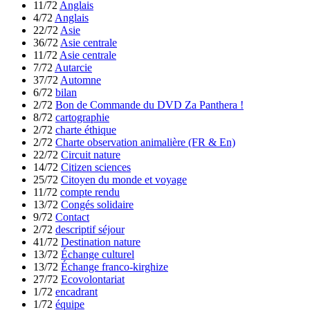
11/72
Anglais
4/72
Anglais
22/72
Asie
36/72
Asie centrale
11/72
Asie centrale
7/72
Autarcie
37/72
Automne
6/72
bilan
2/72
Bon de Commande du DVD Za Panthera !
8/72
cartographie
2/72
charte éthique
2/72
Charte observation animalière (FR & En)
22/72
Circuit nature
14/72
Citizen sciences
25/72
Citoyen du monde et voyage
11/72
compte rendu
13/72
Congés solidaire
9/72
Contact
2/72
descriptif séjour
41/72
Destination nature
13/72
Échange culturel
13/72
Échange franco-kirghize
27/72
Ecovolontariat
1/72
encadrant
1/72
équipe