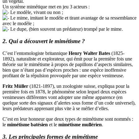
un végétal.
Un système mimétique met en jeu 3 acteurs :
Le modèle, vivant ou non ;
Le mime, imitant le modèle et tirant avantage de sa ressemblance
avec le modèle ;
Le dupe, (bien souvent un prédateur) trompé par le mime.
2. Qui a découvert le mimétisme ?
C’est l’entomologiste britannique
Henry Walter Bates
(1825-
1892), naturaliste et explorateur, qui émit pour la première fois une
théorie sur le mimétisme à propos de papillons d’aspects similaires,
bien que n’étant pas d’espèces proches : une espèce inoffensive
profitant de la répulsion provoquée par une espèce venimeuse.
Fritz Müller
(1821-1897), un zoologiste suisse, expliqua pour la
première fois en 1878, le phénomène selon lequel deux espèces
venimeuses différentes vont adopter une même apparence (en
quelque sorte des signaux d’alertes sous forme d’un code universel),
leurs prédateurs apprenant plus vite à se méfier d’elles.
C’est en leur honneur que deux types de mimétisme sont nommés :
le
mimétisme batésien
et le
mimétisme mullérien
.
3. Les principales formes de mimétisme