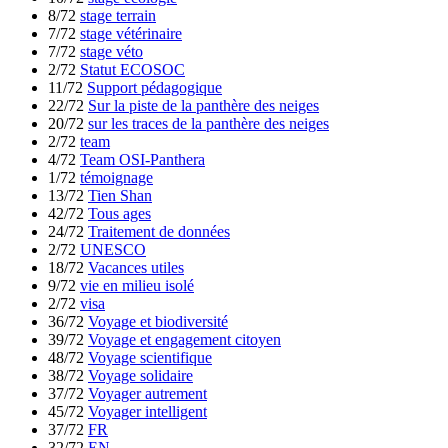
8/72
stage terrain
7/72
stage vétérinaire
7/72
stage véto
2/72
Statut ECOSOC
11/72
Support pédagogique
22/72
Sur la piste de la panthère des neiges
20/72
sur les traces de la panthère des neiges
2/72
team
4/72
Team OSI-Panthera
1/72
témoignage
13/72
Tien Shan
42/72
Tous ages
24/72
Traitement de données
2/72
UNESCO
18/72
Vacances utiles
9/72
vie en milieu isolé
2/72
visa
36/72
Voyage et biodiversité
39/72
Voyage et engagement citoyen
48/72
Voyage scientifique
38/72
Voyage solidaire
37/72
Voyager autrement
45/72
Voyager intelligent
37/72
FR
32/72
EN