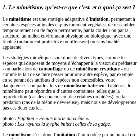
1. Le mimétisme, qu’est-ce que c’est, et à quoi ça sert ?
Le
mimétisme
est une stratégie adaptative d’
imitation
, permettant à
certaines espèces animales et plus rarement végétales, de ressembler,
temporairement ou de façon permanente, par la couleur ou par la
structure, au milieu environnant physique ou biologique, avec une
finalité (notamment protectrice ou offensive) ou sans finalité
apparente.
Les stratégies mimétiques sont donc de divers types, comme les
espèces qui disposent de moyens d’échapper à la vision du prédateur
- on parle alors de
camouflage
ou de
mimétisme cryptique
- ou
comme le fait de se faire passer pour une autre espèce, par exemple
en se parant des attributs d’espèces non comestibles, voire
dangereuses - on parle alors de
mimétisme batésien
. Toutefois, le
mimétisme peut répondre à d’autres contraintes, telles que la
reproduction (cas des coucous ou de certaines orchidées), ou la
prédation (cas de la blénnie dévoreuse), mais nous ne développerons
pas ces deux cas ici.
photo :
Papillon « Feuille morte du chêne ».
photo :
Les rayures la syrphe imitent celles de la guêpe.
Le
mimétisme
c’est donc l’
imitation
d’un modèle par un animal ou