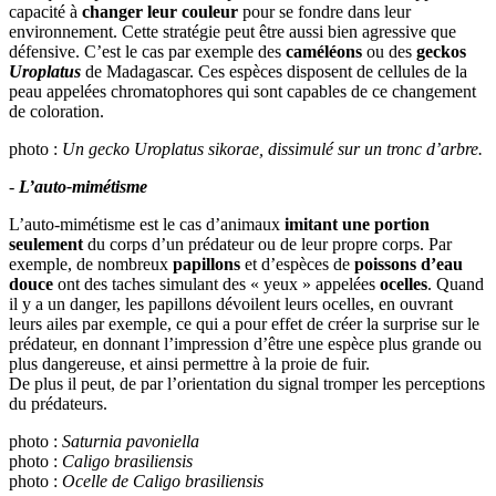
capacité à
changer leur couleur
pour se fondre dans leur
environnement. Cette stratégie peut être aussi bien agressive que
défensive. C’est le cas par exemple des
caméléons
ou des
geckos
Uroplatus
de Madagascar. Ces espèces disposent de cellules de la
peau appelées chromatophores qui sont capables de ce changement
de coloration.
photo :
Un gecko Uroplatus sikorae, dissimulé sur un tronc d’arbre.
-
L’auto-mimétisme
L’auto-mimétisme est le cas d’animaux
imitant une portion
seulement
du corps d’un prédateur ou de leur propre corps. Par
exemple, de nombreux
papillons
et d’espèces de
poissons d’eau
douce
ont des taches simulant des « yeux » appelées
ocelles
. Quand
il y a un danger, les papillons dévoilent leurs ocelles, en ouvrant
leurs ailes par exemple, ce qui a pour effet de créer la surprise sur le
prédateur, en donnant l’impression d’être une espèce plus grande ou
plus dangereuse, et ainsi permettre à la proie de fuir.
De plus il peut, de par l’orientation du signal tromper les perceptions
du prédateurs.
photo :
Saturnia pavoniella
photo :
Caligo brasiliensis
photo :
Ocelle de Caligo brasiliensis