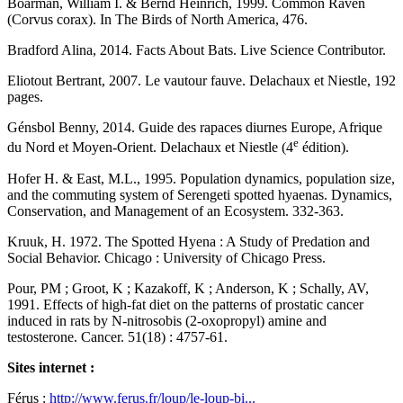
Boarman, William I. & Bernd Heinrich, 1999. Common Raven
(Corvus corax). In The Birds of North America, 476.
Bradford Alina, 2014. Facts About Bats. Live Science Contributor.
Eliotout Bertrant, 2007. Le vautour fauve. Delachaux et Niestle, 192
pages.
Génsbol Benny, 2014. Guide des rapaces diurnes Europe, Afrique
e
du Nord et Moyen-Orient. Delachaux et Niestle (4
édition).
Hofer H. & East, M.L., 1995. Population dynamics, population size,
and the commuting system of Serengeti spotted hyaenas. Dynamics,
Conservation, and Management of an Ecosystem. 332-363.
Kruuk, H. 1972. The Spotted Hyena : A Study of Predation and
Social Behavior. Chicago : University of Chicago Press.
Pour, PM ; Groot, K ; Kazakoff, K ; Anderson, K ; Schally, AV,
1991. Effects of high-fat diet on the patterns of prostatic cancer
induced in rats by N-nitrosobis (2-oxopropyl) amine and
testosterone. Cancer. 51(18) : 4757-61.
Sites internet :
Férus :
http://www.ferus.fr/loup/le-loup-bi...