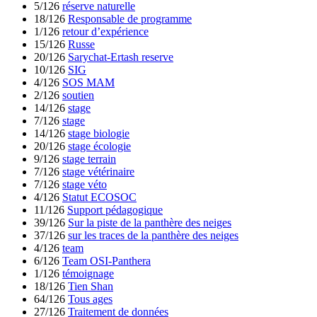
5/126
réserve naturelle
18/126
Responsable de programme
1/126
retour d’expérience
15/126
Russe
20/126
Sarychat-Ertash reserve
10/126
SIG
4/126
SOS MAM
2/126
soutien
14/126
stage
7/126
stage
14/126
stage biologie
20/126
stage écologie
9/126
stage terrain
7/126
stage vétérinaire
7/126
stage véto
4/126
Statut ECOSOC
11/126
Support pédagogique
39/126
Sur la piste de la panthère des neiges
37/126
sur les traces de la panthère des neiges
4/126
team
6/126
Team OSI-Panthera
1/126
témoignage
18/126
Tien Shan
64/126
Tous ages
27/126
Traitement de données