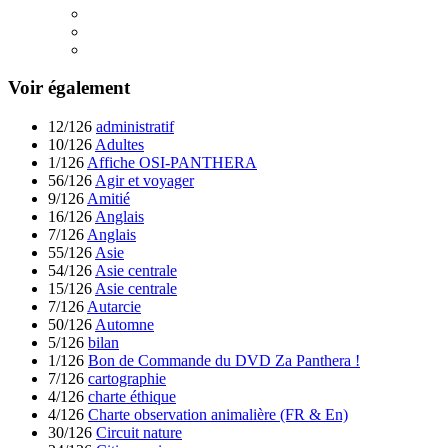
Voir également
12/126
administratif
10/126
Adultes
1/126
Affiche OSI-PANTHERA
56/126
Agir et voyager
9/126
Amitié
16/126
Anglais
7/126
Anglais
55/126
Asie
54/126
Asie centrale
15/126
Asie centrale
7/126
Autarcie
50/126
Automne
5/126
bilan
1/126
Bon de Commande du DVD Za Panthera !
7/126
cartographie
4/126
charte éthique
4/126
Charte observation animalière (FR & En)
30/126
Circuit nature