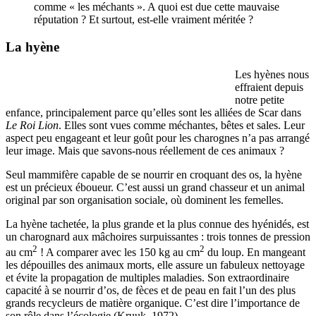
comme « les méchants ». A quoi est due cette mauvaise
réputation ? Et surtout, est-elle vraiment méritée ?
La hyène
Les hyènes nous
effraient depuis
notre petite
enfance, principalement parce qu’elles sont les alliées de Scar dans
Le Roi Lion
. Elles sont vues comme méchantes, bêtes et sales. Leur
aspect peu engageant et leur goût pour les charognes n’a pas arrangé
leur image. Mais que savons-nous réellement de ces animaux ?
Seul mammifère capable de se nourrir en croquant des os, la hyène
est un précieux éboueur. C’est aussi un grand chasseur et un animal
original par son organisation sociale, où dominent les femelles.
La hyène tachetée, la plus grande et la plus connue des hyénidés, est
un charognard aux mâchoires surpuissantes : trois tonnes de pression
2
2
au cm
! A comparer avec les 150 kg au cm
du loup. En mangeant
les dépouilles des animaux morts, elle assure un fabuleux nettoyage
et évite la propagation de multiples maladies. Son extraordinaire
capacité à se nourrir d’os, de fèces et de peau en fait l’un des plus
grands recycleurs de matière organique. C’est dire l’importance de
son rôle dans l’écologie (Kruuk, 1972).