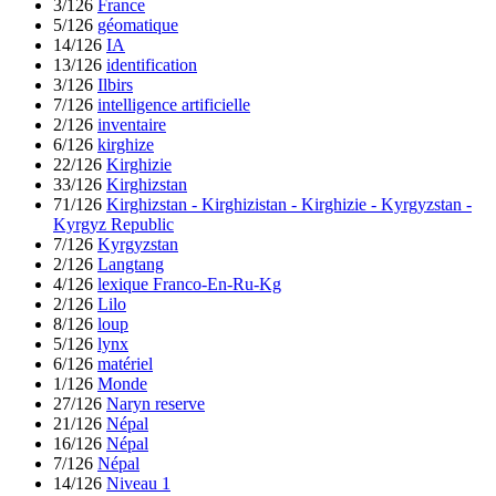
3/126
France
5/126
géomatique
14/126
IA
13/126
identification
3/126
Ilbirs
7/126
intelligence artificielle
2/126
inventaire
6/126
kirghize
22/126
Kirghizie
33/126
Kirghizstan
71/126
Kirghizstan - Kirghizistan - Kirghizie - Kyrgyzstan -
Kyrgyz Republic
7/126
Kyrgyzstan
2/126
Langtang
4/126
lexique Franco-En-Ru-Kg
2/126
Lilo
8/126
loup
5/126
lynx
6/126
matériel
1/126
Monde
27/126
Naryn reserve
21/126
Népal
16/126
Népal
7/126
Népal
14/126
Niveau 1