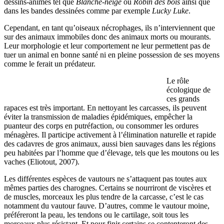
dessins-animés tel que
Blanche-neige
ou
Robin des bois
ainsi que
dans les bandes dessinées comme par exemple
Lucky Luke
.
Cependant, en tant qu’oiseaux nécrophages, ils n’interviennent que
sur des animaux immobiles donc des animaux morts ou mourants.
Leur morphologie et leur comportement ne leur permettent pas de
tuer un animal en bonne santé ni en pleine possession de ses moyens
comme le ferait un prédateur.
Le rôle
écologique de
ces grands
rapaces est très important. En nettoyant les carcasses, ils peuvent
éviter la transmission de maladies épidémiques, empêcher la
puanteur des corps en putréfaction, ou consommer les ordures
ménagères. Il participe activement à l’élimination naturelle et rapide
des cadavres de gros animaux, aussi bien sauvages dans les régions
peu habitées par l’homme que d’élevage, tels que les moutons ou les
vaches (Eliotout, 2007).
Les différentes espèces de vautours ne s’attaquent pas toutes aux
mêmes parties des charognes. Certains se nourriront de viscères et
de muscles, morceaux les plus tendre de la carcasse, c’est le cas
notamment du vautour fauve. D’autres, comme le vautour moine,
préféreront la peau, les tendons ou le cartilage, soit tous les
morceaux plus résistant. Et pour finir certains se contenteront des