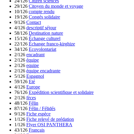
24/126
Citizen sciences
29/126
Citoyen du monde et voyage
10/126
compte rendu
19/126
Congés solidaire
9/126
Contact
4/126
descriptif séjour
58/126
Destination nature
15/126
Échange culturel
22/126
Échange franco-kirghize
34/126
Ecovolontariat
2/126
encadrant
2/126
équipe
2/126
equipe
2/126
équipe encadrante
5/126
Espagnol
59/126
Eté
4/126
Europe
76/126
Expédition scientifique et solidaire
2/126
fèces
48/126
Félin
87/126
Félin / Félidés
9/126
Fiche espèce
1/126
Fiche relevé de prédation
1/126
Flyer OSI PANTHERA
43/126
Français