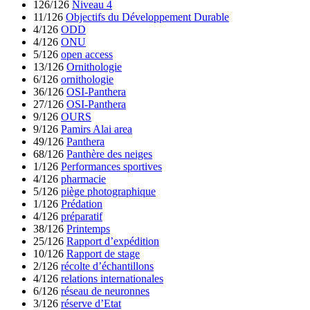
126/126
Niveau 4
11/126
Objectifs du Développement Durable
4/126
ODD
4/126
ONU
5/126
open access
13/126
Ornithologie
6/126
ornithologie
36/126
OSI-Panthera
27/126
OSI-Panthera
9/126
OURS
9/126
Pamirs Alai area
49/126
Panthera
68/126
Panthère des neiges
1/126
Performances sportives
4/126
pharmacie
5/126
piège photographique
1/126
Prédation
4/126
préparatif
38/126
Printemps
25/126
Rapport d’expédition
10/126
Rapport de stage
2/126
récolte d’échantillons
4/126
relations internationales
6/126
réseau de neuronnes
3/126
réserve d’Etat