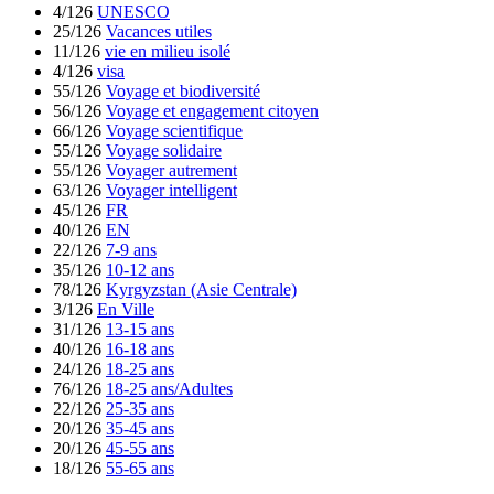
4/126
UNESCO
25/126
Vacances utiles
11/126
vie en milieu isolé
4/126
visa
55/126
Voyage et biodiversité
56/126
Voyage et engagement citoyen
66/126
Voyage scientifique
55/126
Voyage solidaire
55/126
Voyager autrement
63/126
Voyager intelligent
45/126
FR
40/126
EN
22/126
7-9 ans
35/126
10-12 ans
78/126
Kyrgyzstan (Asie Centrale)
3/126
En Ville
31/126
13-15 ans
40/126
16-18 ans
24/126
18-25 ans
76/126
18-25 ans/Adultes
22/126
25-35 ans
20/126
35-45 ans
20/126
45-55 ans
18/126
55-65 ans