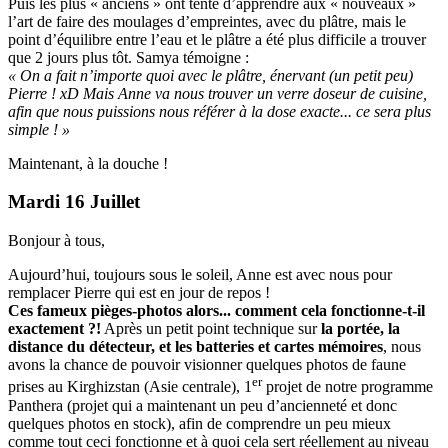
Puis les plus « anciens » ont tenté d’apprendre aux « nouveaux »
l’art de faire des moulages d’empreintes, avec du plâtre, mais le
point d’équilibre entre l’eau et le plâtre a été plus difficile a trouver
que 2 jours plus tôt. Samya témoigne :
« On a fait n’importe quoi avec le plâtre, énervant (un petit peu)
Pierre ! xD Mais Anne va nous trouver un verre doseur de cuisine,
afin que nous puissions nous référer à la dose exacte... ce sera plus
simple ! »
Maintenant, à la douche !
Mardi 16 Juillet
Bonjour à tous,
Aujourd’hui, toujours sous le soleil, Anne est avec nous pour
remplacer Pierre qui est en jour de repos !
Ces fameux pièges-photos alors... comment cela fonctionne-t-il
exactement ?!
Après un petit point technique sur
la portée, la
distance du détecteur, et les batteries et cartes mémoires
, nous
avons la chance de pouvoir visionner quelques photos de faune
er
prises au Kirghizstan (Asie centrale), 1
projet de notre programme
Panthera (projet qui a maintenant un peu d’ancienneté et donc
quelques photos en stock), afin de comprendre un peu mieux
comme tout ceci fonctionne et à quoi cela sert réellement au niveau