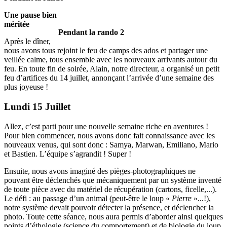
Une pause bien
méritée
Pendant la rando 2
Après le dîner,
nous avons tous rejoint le feu de camps des ados et partager une
veillée calme, tous ensemble avec les nouveaux arrivants autour du
feu. En toute fin de soirée, Alain, notre directeur, a organisé un petit
feu d’artifices du 14 juillet, annonçant l’arrivée d’une semaine des
plus joyeuse !
Lundi 15 Juillet
Allez, c’est parti pour une nouvelle semaine riche en aventures !
Pour bien commencer, nous avons donc fait connaissance avec les
nouveaux venus, qui sont donc : Samya, Marwan, Emiliano, Mario
et Bastien. L’équipe s’agrandit ! Super !
Ensuite, nous avons imaginé des pièges-photographiques ne
pouvant être déclenchés que mécaniquement par un système inventé
de toute pièce avec du matériel de récupération (cartons, ficelle,...).
Le défi : au passage d’un animal (peut-être le loup «
Pierre
»...!),
notre système devait pouvoir détecter la présence, et déclencher la
photo. Toute cette séance, nous aura permis d’aborder ainsi quelques
points d’éthologie (science du comportement) et de biologie du loup.