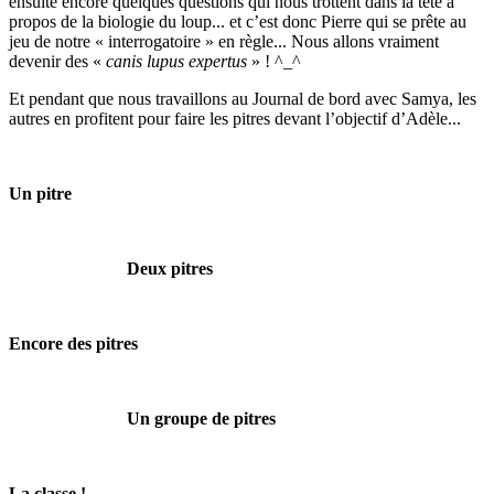
ensuite encore quelques questions qui nous trottent dans la tête à
propos de la biologie du loup... et c’est donc Pierre qui se prête au
jeu de notre « interrogatoire » en règle... Nous allons vraiment
devenir des «
canis lupus expertus
» ! ^_^
Et pendant que nous travaillons au Journal de bord avec Samya, les
autres en profitent pour faire les pitres devant l’objectif d’Adèle...
Un pitre
Deux pitres
Encore des pitres
Un groupe de pitres
La classe !