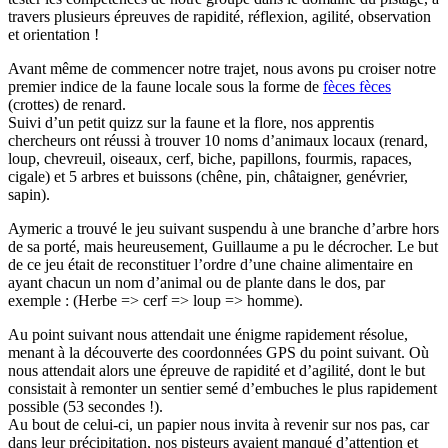
travers plusieurs épreuves de rapidité, réflexion, agilité, observation
et orientation !
Avant même de commencer notre trajet, nous avons pu croiser notre
premier indice de la faune locale sous la forme de
fèces
fèces
(crottes) de renard.
Suivi d’un petit quizz sur la faune et la flore, nos apprentis
chercheurs ont réussi à trouver 10 noms d’animaux locaux (renard,
loup, chevreuil, oiseaux, cerf, biche, papillons, fourmis, rapaces,
cigale) et 5 arbres et buissons (chêne, pin, châtaigner, genévrier,
sapin).
Aymeric a trouvé le jeu suivant suspendu à une branche d’arbre hors
de sa porté, mais heureusement, Guillaume a pu le décrocher. Le but
de ce jeu était de reconstituer l’ordre d’une chaine alimentaire en
ayant chacun un nom d’animal ou de plante dans le dos, par
exemple : (Herbe => cerf => loup => homme).
Au point suivant nous attendait une énigme rapidement résolue,
menant à la découverte des coordonnées GPS du point suivant. Où
nous attendait alors une épreuve de rapidité et d’agilité, dont le but
consistait à remonter un sentier semé d’embuches le plus rapidement
possible (53 secondes !).
Au bout de celui-ci, un papier nous invita à revenir sur nos pas, car
dans leur précipitation, nos pisteurs avaient manqué d’attention et