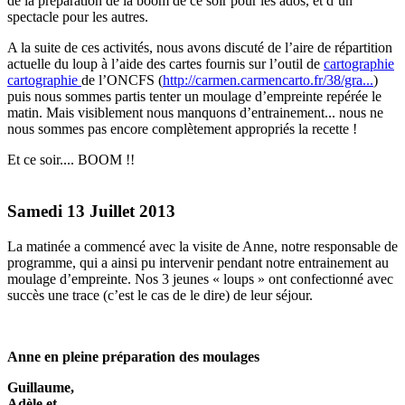
de la préparation de la boom de ce soir pour les ados, et d’un
spectacle pour les autres.
A la suite de ces activités, nous avons discuté de l’aire de répartition
actuelle du loup à l’aide des cartes fournis sur l’outil de
cartographie
cartographie
de l’ONCFS (
http://carmen.carmencarto.fr/38/gra...
)
puis nous sommes partis tenter un moulage d’empreinte repérée le
matin. Mais visiblement nous manquons d’entrainement... nous ne
nous sommes pas encore complètement appropriés la recette !
Et ce soir.... BOOM !!
Samedi 13 Juillet 2013
La matinée a commencé avec la visite de Anne, notre responsable de
programme, qui a ainsi pu intervenir pendant notre entrainement au
moulage d’empreinte. Nos 3 jeunes « loups » ont confectionné avec
succès une trace (c’est le cas de le dire) de leur séjour.
Anne en pleine préparation des moulages
Guillaume,
Adèle et