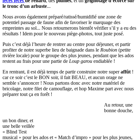
fèces
fèces
de renard
, des
plumes
, et un
grignotage d’écorce sur
le tronc d’un arbuste
...
Nous avons également préparé/ratissé/humidifié une zone de
potentiel passage de faune afin de favoriser le marquage des
empreintes au sol... Nous retournerons bientôt vérifier s’il y a eu des
résultats ! Idem pour le nouveau piège-photos, tout juste posé.
Puis c’est déjà l’heure de rentrer au centre pour déjeuner, et partir
profiter de notre superbe lieu de baignade dans le
Roubion
(petite
rivière locale) pour le groupe des plus jeunes, pendant que les ados
restent au frais pour une partie de
Loup garou
endiablée !
En rentrant, il est déjà temps de partir construire notre super
affût
!
car ce soir c’est le BON soir, il fait BEAU, et aucun orage ne
semble s’annoncer ! Nous partons donc avec notre matériel de
bricolage, notre filet de camouflage, et hop Maxime part avec nous
préparer tout ça en forêt !
Au retour, une
bonne douche,
un bon diner, et
une belle veillée
« Blind Test
musical » pour les ados et « Match d’impro » pour les plus jeunes,