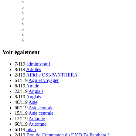
Voir également
7/119
administratif
8/119
Adultes
2/119
Affiche OSI-PANTHERA
61/119
Agir et voyager
6/119
Amitié
22/119
Anglais
8/119
Anglais
46/119
Asie
60/119
Asie centrale
15/119
Asie centrale
12/119
Autarcie
60/119
Automne
6/119
bilan
2/119
Bon de Commande du DVD Za Panthera !