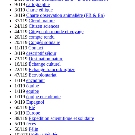
9/119
cartographie
3/119
charte éthique
3/119
Charte observation animalière (FR & En)
37/119
Circuit nature
24/119
Citizen sciences
44/119
Citoyen du monde et voyage
20/119
compte rendu
20/119
Congés solidaire
11/119
Contact
3/119
descriptif séjour
73/119
Destination nature
16/119
Échange culturel
22/119
Échange franco-kirghize
47/119
Ecovolontariat
1/119
encadrant
1/119
équipe
1/119
equipe
1/119
équipe encadrante
9/119
Espagnol
60/119
Eté
3/119
Europe
88/119
Expédition scientifique et solidaire
5/119
fèces
56/119
Félin
102/119
Félin / Félidés