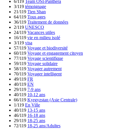
6/119
Team OSI-Panthera
3/119
témoignage
21/119
Tien Shan
64/119
Tous ages
36/119
Traitement de données
2/119
UNESCO
24/119
Vacances utiles
16/119
vie en milieu isolé
3/119
visa
57/119
Voyage et biodiversité
60/119
Voyage et engagement citoyen
77/119
Voyage scientifique
59/119
Voyage solidaire
58/119
Voyager autrement
70/119
Voyager intelligent
49/119
FR
40/119
EN
29/119
7-9 ans
40/119
10-12 ans
66/119
Kyrgyzstan (Asie Centrale)
1/119
En Ville
40/119
13-15 ans
46/119
16-18 ans
29/119
18-25 ans
72/119
18-25 ans/Adultes