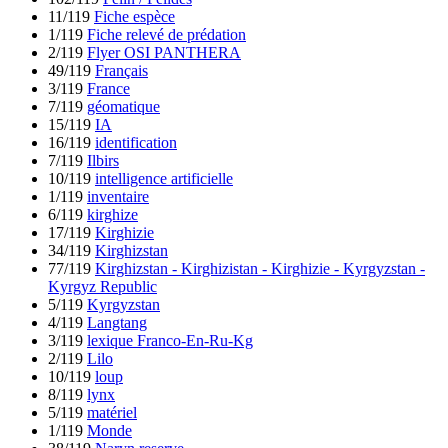
11/119
Fiche espèce
1/119
Fiche relevé de prédation
2/119
Flyer OSI PANTHERA
49/119
Français
3/119
France
7/119
géomatique
15/119
IA
16/119
identification
7/119
Ilbirs
10/119
intelligence artificielle
1/119
inventaire
6/119
kirghize
17/119
Kirghizie
34/119
Kirghizstan
77/119
Kirghizstan - Kirghizistan - Kirghizie - Kyrgyzstan -
Kyrgyz Republic
5/119
Kyrgyzstan
4/119
Langtang
3/119
lexique Franco-En-Ru-Kg
2/119
Lilo
10/119
loup
8/119
lynx
5/119
matériel
1/119
Monde