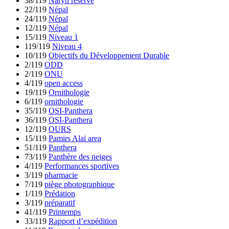
38/119
Naryn reserve
22/119
Népal
24/119
Népal
12/119
Népal
15/119
Niveau 1
119/119
Niveau 4
10/119
Objectifs du Développement Durable
2/119
ODD
2/119
ONU
4/119
open access
19/119
Ornithologie
6/119
ornithologie
35/119
OSI-Panthera
36/119
OSI-Panthera
12/119
OURS
15/119
Pamirs Alai area
51/119
Panthera
73/119
Panthère des neiges
4/119
Performances sportives
3/119
pharmacie
7/119
piège photographique
1/119
Prédation
3/119
préparatif
41/119
Printemps
33/119
Rapport d’expédition