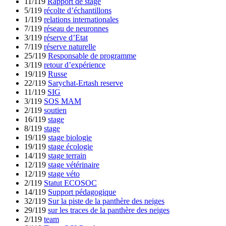
11/119
Rapport de stage
5/119
récolte d’échantillons
1/119
relations internationales
7/119
réseau de neuronnes
3/119
réserve d’Etat
7/119
réserve naturelle
25/119
Responsable de programme
3/119
retour d’expérience
19/119
Russe
22/119
Sarychat-Ertash reserve
11/119
SIG
3/119
SOS MAM
2/119
soutien
16/119
stage
8/119
stage
19/119
stage biologie
19/119
stage écologie
14/119
stage terrain
12/119
stage vétérinaire
12/119
stage véto
2/119
Statut ECOSOC
14/119
Support pédagogique
32/119
Sur la piste de la panthère des neiges
29/119
sur les traces de la panthère des neiges
2/119
team