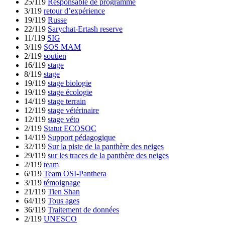
25/119
Responsable de programme
3/119
retour d’expérience
19/119
Russe
22/119
Sarychat-Ertash reserve
11/119
SIG
3/119
SOS MAM
2/119
soutien
16/119
stage
8/119
stage
19/119
stage biologie
19/119
stage écologie
14/119
stage terrain
12/119
stage vétérinaire
12/119
stage véto
2/119
Statut ECOSOC
14/119
Support pédagogique
32/119
Sur la piste de la panthère des neiges
29/119
sur les traces de la panthère des neiges
2/119
team
6/119
Team OSI-Panthera
3/119
témoignage
21/119
Tien Shan
64/119
Tous ages
36/119
Traitement de données
2/119
UNESCO