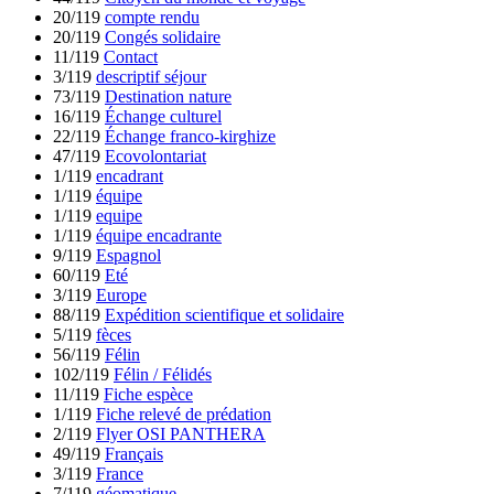
20/119
compte rendu
20/119
Congés solidaire
11/119
Contact
3/119
descriptif séjour
73/119
Destination nature
16/119
Échange culturel
22/119
Échange franco-kirghize
47/119
Ecovolontariat
1/119
encadrant
1/119
équipe
1/119
equipe
1/119
équipe encadrante
9/119
Espagnol
60/119
Eté
3/119
Europe
88/119
Expédition scientifique et solidaire
5/119
fèces
56/119
Félin
102/119
Félin / Félidés
11/119
Fiche espèce
1/119
Fiche relevé de prédation
2/119
Flyer OSI PANTHERA
49/119
Français
3/119
France
7/119
géomatique