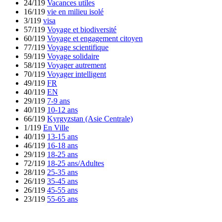
24/119
Vacances utiles
16/119
vie en milieu isolé
3/119
visa
57/119
Voyage et biodiversité
60/119
Voyage et engagement citoyen
77/119
Voyage scientifique
59/119
Voyage solidaire
58/119
Voyager autrement
70/119
Voyager intelligent
49/119
FR
40/119
EN
29/119
7-9 ans
40/119
10-12 ans
66/119
Kyrgyzstan (Asie Centrale)
1/119
En Ville
40/119
13-15 ans
46/119
16-18 ans
29/119
18-25 ans
72/119
18-25 ans/Adultes
28/119
25-35 ans
26/119
35-45 ans
26/119
45-55 ans
23/119
55-65 ans