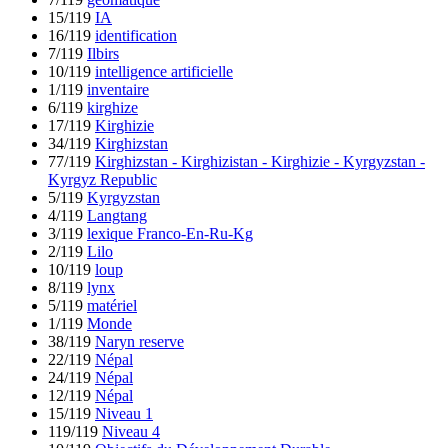
15/119
IA
16/119
identification
7/119
Ilbirs
10/119
intelligence artificielle
1/119
inventaire
6/119
kirghize
17/119
Kirghizie
34/119
Kirghizstan
77/119
Kirghizstan - Kirghizistan - Kirghizie - Kyrgyzstan -
Kyrgyz Republic
5/119
Kyrgyzstan
4/119
Langtang
3/119
lexique Franco-En-Ru-Kg
2/119
Lilo
10/119
loup
8/119
lynx
5/119
matériel
1/119
Monde
38/119
Naryn reserve
22/119
Népal
24/119
Népal
12/119
Népal
15/119
Niveau 1
119/119
Niveau 4