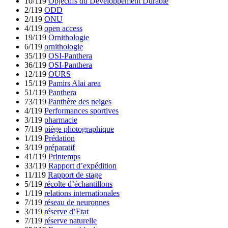
10/119
Objectifs du Développement Durable
2/119
ODD
2/119
ONU
4/119
open access
19/119
Ornithologie
6/119
ornithologie
35/119
OSI-Panthera
36/119
OSI-Panthera
12/119
OURS
15/119
Pamirs Alai area
51/119
Panthera
73/119
Panthère des neiges
4/119
Performances sportives
3/119
pharmacie
7/119
piège photographique
1/119
Prédation
3/119
préparatif
41/119
Printemps
33/119
Rapport d’expédition
11/119
Rapport de stage
5/119
récolte d’échantillons
1/119
relations internationales
7/119
réseau de neuronnes
3/119
réserve d’Etat
7/119
réserve naturelle