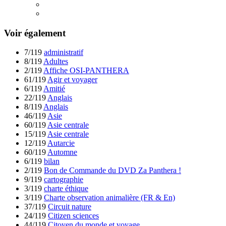
Voir également
7/119
administratif
8/119
Adultes
2/119
Affiche OSI-PANTHERA
61/119
Agir et voyager
6/119
Amitié
22/119
Anglais
8/119
Anglais
46/119
Asie
60/119
Asie centrale
15/119
Asie centrale
12/119
Autarcie
60/119
Automne
6/119
bilan
2/119
Bon de Commande du DVD Za Panthera !
9/119
cartographie
3/119
charte éthique
3/119
Charte observation animalière (FR & En)
37/119
Circuit nature
24/119
Citizen sciences
44/119
Citoyen du monde et voyage