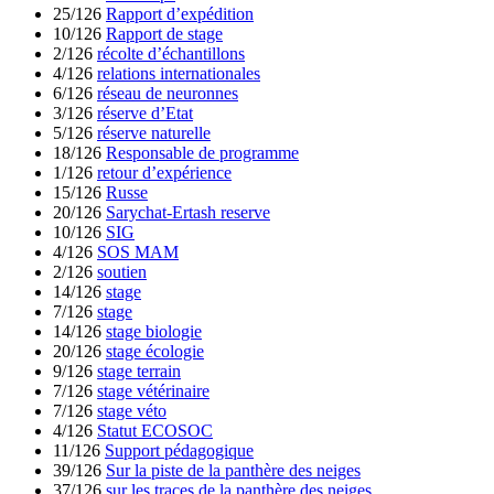
25/126
Rapport d’expédition
10/126
Rapport de stage
2/126
récolte d’échantillons
4/126
relations internationales
6/126
réseau de neuronnes
3/126
réserve d’Etat
5/126
réserve naturelle
18/126
Responsable de programme
1/126
retour d’expérience
15/126
Russe
20/126
Sarychat-Ertash reserve
10/126
SIG
4/126
SOS MAM
2/126
soutien
14/126
stage
7/126
stage
14/126
stage biologie
20/126
stage écologie
9/126
stage terrain
7/126
stage vétérinaire
7/126
stage véto
4/126
Statut ECOSOC
11/126
Support pédagogique
39/126
Sur la piste de la panthère des neiges
37/126
sur les traces de la panthère des neiges