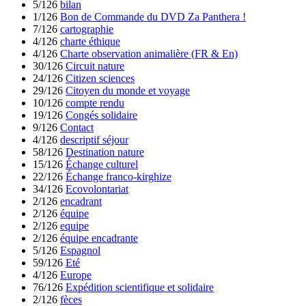
5/126
bilan
1/126
Bon de Commande du DVD Za Panthera !
7/126
cartographie
4/126
charte éthique
4/126
Charte observation animalière (FR & En)
30/126
Circuit nature
24/126
Citizen sciences
29/126
Citoyen du monde et voyage
10/126
compte rendu
19/126
Congés solidaire
9/126
Contact
4/126
descriptif séjour
58/126
Destination nature
15/126
Échange culturel
22/126
Échange franco-kirghize
34/126
Ecovolontariat
2/126
encadrant
2/126
équipe
2/126
equipe
2/126
équipe encadrante
5/126
Espagnol
59/126
Eté
4/126
Europe
76/126
Expédition scientifique et solidaire
2/126
fèces