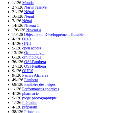
1/126
Monde
27/126
Naryn reserve
21/126
Népal
16/126
Népal
7/126
Népal
14/126
Niveau 1
126/126
Niveau 4
11/126
Objectifs du Développement Durable
4/126
ODD
4/126
ONU
5/126
open access
13/126
Ornithologie
6/126
ornithologie
36/126
OSI-Panthera
27/126
OSI-Panthera
9/126
OURS
9/126
Pamirs Alai area
49/126
Panthera
68/126
Panthère des neiges
1/126
Performances sportives
4/126
pharmacie
5/126
piège photographique
1/126
Prédation
4/126
préparatif
38/126
Printemps