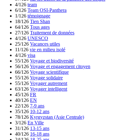
4/126
team
6/126
Team OSI-Panthera
1/126
témoignage
18/126
Tien Shan
64/126
Tous ages
27/126
Traitement de données
4/126
UNESCO
25/126
Vacances utiles
11/126
vie en milieu isolé
4/126
visa
55/126
Voyage et biodiversité
56/126
Voyage et engagement citoyen
66/126
Voyage scientifique
55/126
Voyage solidaire
55/126
Voyager autrement
63/126
Voyager intelligent
45/126
FR
40/126
EN
22/126
7-9 ans
35/126
10-12 ans
78/126
Kyrgyzstan (Asie Centrale)
3/126
En Ville
31/126
13-15 ans
40/126
16-18 ans
24/126
18-25 ans