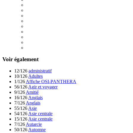
Voir également
12/126
administratif
10/126
Adultes
1/126
Affiche OSI-PANTHERA
56/126
Agir et voyager
9/126
Amitié
16/126
Anglais
7/126
Anglais
55/126
Asie
54/126
Asie centrale
15/126
Asie centrale
7/126
Autarcie
50/126
Automne