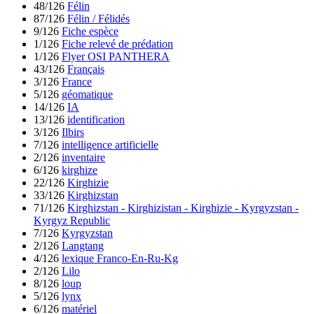
48/126
Félin
87/126
Félin / Félidés
9/126
Fiche espèce
1/126
Fiche relevé de prédation
1/126
Flyer OSI PANTHERA
43/126
Français
3/126
France
5/126
géomatique
14/126
IA
13/126
identification
3/126
Ilbirs
7/126
intelligence artificielle
2/126
inventaire
6/126
kirghize
22/126
Kirghizie
33/126
Kirghizstan
71/126
Kirghizstan - Kirghizistan - Kirghizie - Kyrgyzstan -
Kyrgyz Republic
7/126
Kyrgyzstan
2/126
Langtang
4/126
lexique Franco-En-Ru-Kg
2/126
Lilo
8/126
loup
5/126
lynx
6/126
matériel