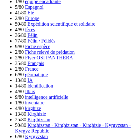
1/80
équipe encadrante
5/80
Espagnol
41/80
Eté
2/80
Europe
59/80
Expédition scientifique et solidaire
4/80
fèces
36/80
Félin
77/80
Félin / Félidés
9/80
Fiche espèce
2/80
Fiche relevé de prédation
2/80
Flyer OSI PANTHERA
35/80
Français
2/80
France
6/80
géomatique
13/80
IA
14/80
identification
4/80
Ilbirs
9/80
intelligence artificielle
1/80
inventaire
4/80
kirghize
13/80
Kirghizie
25/80
Kirghizstan
50/80
Kirghizstan - Kirghizistan - Kirghizie - Kyrgyzstan -
Kyrgyz Republic
6/80
Kyrgyzstan