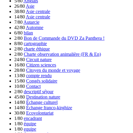
5/80
Anglais
26/80
Asie
38/80
Asie centrale
14/80
Asie centrale
7/80
Autarcie
42/80
Automne
6/80
bilan
2/80
Bon de Commande du DVD Za Panthera !
8/80
cartographie
2/80
charte éthique
2/80
Charte observation animalière (FR & En)
24/80
Circuit nature
16/80
Citizen sciences
28/80
Citoyen du monde et voyage
13/80
compte rendu
15/80
Congés solidaire
10/80
Contact
2/80
descriptif séjour
45/80
Destination nature
14/80
Échange culturel
14/80
Échange franco-kirghize
30/80
Ecovolontariat
1/80
encadrant
1/80
équipe
1/80
equipe