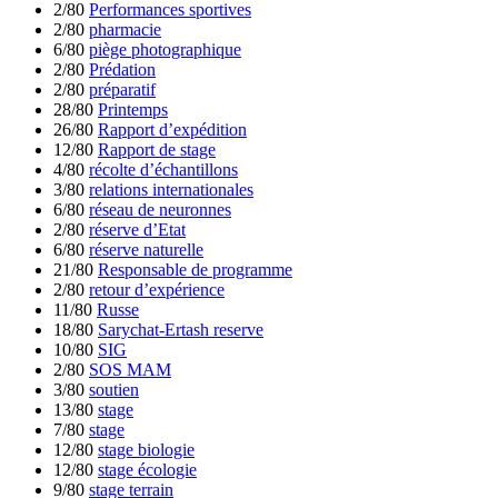
2/80
Performances sportives
2/80
pharmacie
6/80
piège photographique
2/80
Prédation
2/80
préparatif
28/80
Printemps
26/80
Rapport d’expédition
12/80
Rapport de stage
4/80
récolte d’échantillons
3/80
relations internationales
6/80
réseau de neuronnes
2/80
réserve d’Etat
6/80
réserve naturelle
21/80
Responsable de programme
2/80
retour d’expérience
11/80
Russe
18/80
Sarychat-Ertash reserve
10/80
SIG
2/80
SOS MAM
3/80
soutien
13/80
stage
7/80
stage
12/80
stage biologie
12/80
stage écologie
9/80
stage terrain