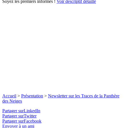
Soyez les premiers informés !
Voir descriptif détaillé
Accueil
>
Présentation
>
Newsletter sur les Traces de la Panthère
des Neiges
Partager surLinkedIn
Partager surTwitter
Partager surFacebook
Envoyer à un ami