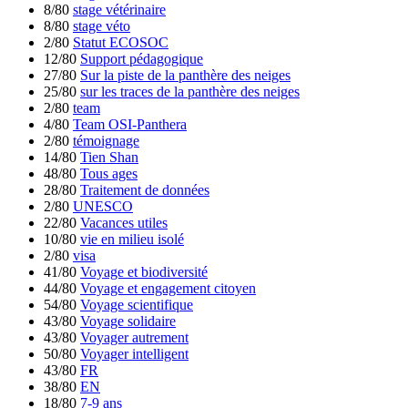
8/80
stage vétérinaire
8/80
stage véto
2/80
Statut ECOSOC
12/80
Support pédagogique
27/80
Sur la piste de la panthère des neiges
25/80
sur les traces de la panthère des neiges
2/80
team
4/80
Team OSI-Panthera
2/80
témoignage
14/80
Tien Shan
48/80
Tous ages
28/80
Traitement de données
2/80
UNESCO
22/80
Vacances utiles
10/80
vie en milieu isolé
2/80
visa
41/80
Voyage et biodiversité
44/80
Voyage et engagement citoyen
54/80
Voyage scientifique
43/80
Voyage solidaire
43/80
Voyager autrement
50/80
Voyager intelligent
43/80
FR
38/80
EN
18/80
7-9 ans