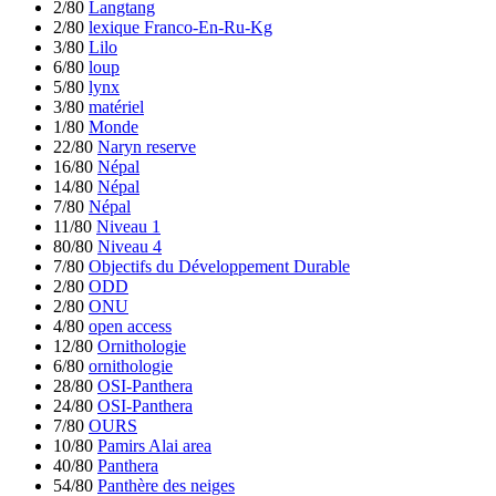
2/80
Langtang
2/80
lexique Franco-En-Ru-Kg
3/80
Lilo
6/80
loup
5/80
lynx
3/80
matériel
1/80
Monde
22/80
Naryn reserve
16/80
Népal
14/80
Népal
7/80
Népal
11/80
Niveau 1
80/80
Niveau 4
7/80
Objectifs du Développement Durable
2/80
ODD
2/80
ONU
4/80
open access
12/80
Ornithologie
6/80
ornithologie
28/80
OSI-Panthera
24/80
OSI-Panthera
7/80
OURS
10/80
Pamirs Alai area
40/80
Panthera
54/80
Panthère des neiges