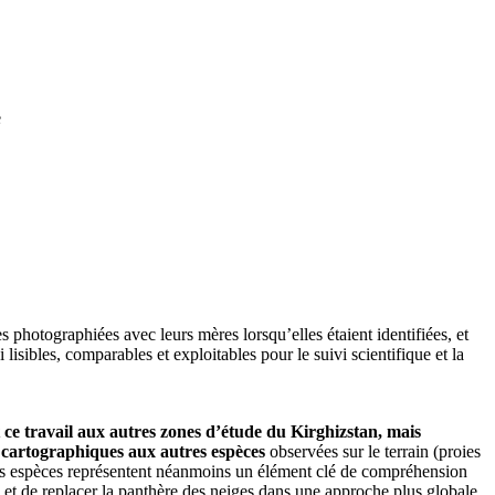
e
n
photographiées avec leurs mères lorsqu’elles étaient identifiées, et
lisibles, comparables et exploitables pour le suivi scientifique et la
t ce travail aux autres zones d’étude du Kirghizstan, mais
s cartographiques aux autres espèces
observées sur le terrain (proies
 ces espèces représentent néanmoins un élément clé de compréhension
s et de replacer la panthère des neiges dans une approche plus globale