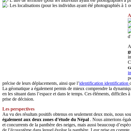
L’aire de territoire (pour les individus ayant été photographiés à pl
Les localisations (pour les individus ayant été photographiés à 1 ou
A
d
A
g
i
C
c
i
p
précise de leurs déplacements, ainsi que l’
identification
identification
La géomatique a également permis de mieux comprendre la dynamique de 
en les situant dans l’espace et dans le temps. Ces éléments, difficiles à
prise de décision.
Les perspectives
Au vu des résultats positifs obtenus en seulement deux mois, nous souh
également aux deux zones d’étude du Népal
. Nous aimerions éga
et concurrents de la panthère des neiges, mais aussi beaucoup d’espèc
de l’écosystème dans lequel évolue la panthère. Leur prise en compte pe