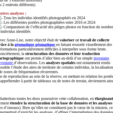
us de 3 endroits différents)
 2 endroits différents)
utres analyses :
Tous les individus identifiés photographiés en 2024
Les différentes portées photographiées entre 2016 et 2024
Comparaison de l’efficacité des pièges photos en fonction du nombr
’individus identifiés
vec Anne-Lise, notre objectif était de
valoriser ce travail de collecte
râce à la
géomatique
géomatique
en faisant ressortir visuellement des
nformations particulièrement difficiles à interpréter sous forme brute.
oncrètement, la
structuration des données et leur traduction
artographique
ont permis d’aller bien au-delà d’un simple
inventaire
nventaire
d’observations. Les
analyses spatiales
ont notamment rendu
ossible l’étude des aires de territoire de certains individus, la localisatio
de zones de fréquentation récurrentes.
reproduction au sein de la réserve, en mettant en relation les portées 
 appréhender à partir de tableaux ou de notes de terrain, deviennent ainsi 
aiterions toutes les deux poursuivre cette collaboration, en
élargissan
lement
étendre la structuration de la base de données et les analyse
es d’oiseaux). Bien qu’elles ne constituent pas le cœur de la mission,
rmettrait d’enrichir les analyses, d’affiner l’interprétation des donnée