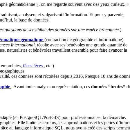
phe géomaticienne », on me regarde souvent avec des yeux curieux. «
traduisent, analysent et vulgarisent l’information. Et pour y parvenir,
ourd’hui, la base de données.
des questions de sensibilité des données sur une espèce braconnée.)
éomatique
géomatique
(contraction de géographie et informatique)
iences International
, récolte avec ses bénévoles une grande quantité de
es, naturalistes et bénévoles travaillent ensemble pour faire avancer la
, empreintes,
fèces
fèces
, etc.)
otographiques
vaillé, ces données sont récoltées depuis 2016. Presque 10 ans de données
aphie
. Avant toute analyse ou représentation, ces
données “brutes”
do
 adapté (ici PostgreSQL/PostGIS) pour professionnaliser la démarche.
graphies. Elle limite les erreurs, les approximations et les pertes d’infor
râce au langage informatique SQL, nous avons créé des scripts permettan