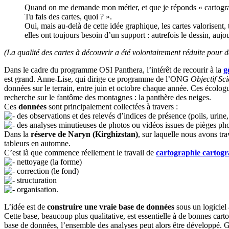
Quand on me demande mon métier, et que je réponds « cartogra
Tu fais des cartes, quoi ? ».
Oui, mais au-delà de cette idée graphique, les cartes valorisent, 
elles ont toujours besoin d’un support : autrefois le dessin, auj
(La qualité des cartes à découvrir a été volontairement réduite pour 
Dans le cadre du programme OSI Panthera, l’intérêt de recourir à la
g
est grand. Anne-Lise, qui dirige ce programme de l’ONG
Objectif Sc
données sur le terrain, entre juin et octobre chaque année. Ces écologu
recherche sur le fantôme des montagnes : la panthère des neiges.
Ces
données
sont principalement collectées à travers :
des observations et des relevés d’indices de présence (poils, urine
des analyses minutieuses de photos ou vidéos issues de pièges ph
Dans la
réserve de Naryn (Kirghizstan)
, sur laquelle nous avons tra
tableurs en automne.
C’est là que commence réellement le travail de
cartographie
cartogr
nettoyage (la forme)
correction (le fond)
structuration
organisation.
L’idée est de
construire une vraie base de données
sous un logiciel
Cette base, beaucoup plus qualitative, est essentielle à de bonnes carto
base de données, l’ensemble des analyses peut alors être développé. G