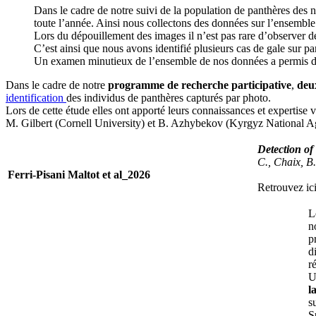
Dans le cadre de notre suivi de la population de panthères des 
toute l’année. Ainsi nous collectons des données sur l’ensemble
Lors du dépouillement des images il n’est pas rare d’observer d
C’est ainsi que nous avons identifié plusieurs cas de gale sur p
Un examen minutieux de l’ensemble de nos données a permis d’e
Dans le cadre de notre
programme de recherche participative
,
deux
identification
des individus de panthères capturés par photo.
Lors de cette étude elles ont apporté leurs connaissances et experti
M. Gilbert (Cornell University) et B. Azhybekov (Kyrgyz National Agr
Detection of
C., Chaix, B
Ferri-Pisani Maltot et al_2026
Retrouvez ici
L
n
p
d
r
U
l
s
S