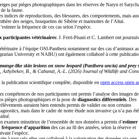
neiges par pièges photographiques dans les réserves de Naryn et Sarychat
 de la faune.
es indices de reproductions, des blessures, des comportements, mais auss
anthère des neiges, bouquetins de Sibérie et marmottes de l’Altaï.
stimer la fréquence de ces cas selon l’espèce.
 participantes vétérinaires
: J. Ferri-Pisani et C. Lambert ont poursuivi
se vétérinaire à l’équipe OSI-Panthera notamment sur des cas d’animaux
arian University et NABU) ont également collaboré à cette publication
 mange-like skin lesions on snow leopard (Panthera uncia) and prey s
., Azhybekov, B., & Cabanat, A.-L. (2026) Journal of Wildlife and Cons
 la publication scientifique complète, disponible en
open access
open a
es compétences de nos participantes ont permis l’analyse des images de
os pièges photographiques et la pose de
diagnostics différentiels
. Des
rélèvements auraient bien entendu permis de valider ou non certains
iagnostics, mais dans le cadre de notre étude non invasive ça n’a pas ét
éalisé.
n examen minutieux de l’ensemble de nos données a permis d’
estimer
a fréquence d’apparition
des cas au fil des années, selon la réserve et
uivant l’espèce.
uite à tout cela elles ont collaboré à la valorisation des données via une