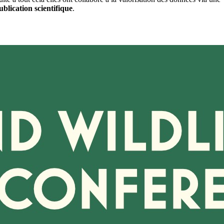
ublication scientifique
.