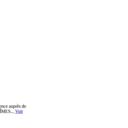
ience auprès de
 NÎMES...
Voir