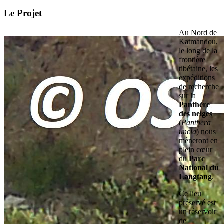
Le Projet
Au Nord de
Katmandou,
le long de la
frontière
tibétaine, les
expéditions
de recherche
sur la
Panthère
des neiges
(
Panthera
uncia
) nous
mèneront en
plein cœur
du
Parc
National du
Langtang
.
Ce lieu
préservé est
un réservoir
de