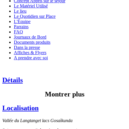
Concept Appris sur le séjour
Le Matériel Utilisé
Le lieu
Le Quotidien sur Place
L'Équipe
Parrains
FAQ
Journaux de Bord
Documents produits
Dans la presse
Affiches & Flyers
A prendre avec soi
Détails
Montrer plus
Localisation
Vallée du Langtanget lacs Gosaïkunda