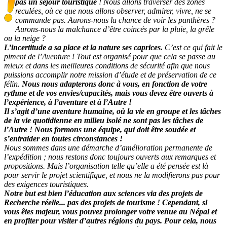
pas un séjour touristique
! Nous allons traverser des zones
reculées, où ce que nous allons observer, admirer, vivre, ne se
commande pas. Aurons-nous la chance de voir les panthères ?
Aurons-nous la malchance d’être coincés par la pluie, la grêle
ou la neige ?
L’incertitude a sa place et la nature ses caprices.
C’est ce qui fait le
piment de l’Aventure ! Tout est organisé pour que cela se passe au
mieux et dans les meilleures conditions de sécurité afin que nous
puissions accomplir notre mission d’étude et de préservation de ce
félin.
Nous nous adapterons donc à vous, en fonction de votre
rythme et de vos envies/capacités, mais vous devez être ouverts à
l’expérience, à l’aventure et à l’Autre !
Il s’agit d’une aventure humaine, où la vie en groupe et les tâches
de la vie quotidienne en milieu isolé ne sont pas les tâches de
l’Autre ! Nous formons une équipe, qui doit être soudée et
s’entraider en toutes circonstances !
Nous sommes dans une démarche d’amélioration permanente de
l’expédition ; nous restons donc toujours ouverts aux remarques et
propositions. Mais l’organisation telle qu’elle a été pensée est là
pour servir le projet scientifique, et nous ne la modifierons pas pour
des exigences touristiques.
Notre but est bien l’éducation aux sciences via des projets de
Recherche réelle... pas des projets de tourisme ! Cependant, si
vous êtes majeur, vous pouvez prolonger votre venue au Népal et
en profiter pour visiter d’autres régions du pays. Pour cela, nous