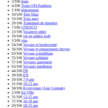
3/106
team
4/106
Team OSI-Panthera
1/106
témoignage
16/106
Tien Shan
53/106
Tous ages
29/106
Traitement de données
7/106
UNESCO
23/106
Vacances utiles
10/106
vie en milieu isolé
3/106
visa
54/106
Voyage et biodiversité
56/106
Voyage et engagement citoyen
63/106
Voyage scientifique
55/106
Voyage solidaire
57/106
Voyager autrement
63/106
Voyager intelligent
44/106
FR
39/106
EN
20/106
7-9 ans
31/106
10-12 ans
58/106
Kyrgyzstan (Asie Centrale)
2/106
En Ville
31/106
13-15 ans
37/106
16-18 ans
20/106
18-25 ans