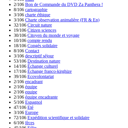
2/106
Bon de Commande du DVD Za Panthera !
8/106
cartographie
3/106
charte éthique
3/106
Charte observation animalière (FR & En)
32/106
Circuit nature
19/106
Citizen sciences
30/106
Citoyen du monde et voyage
10/106
compte rendu
18/106
Congés solidaire
8/106
Contact
3/106
descriptif séjour
53/106
Destination nature
14/106
Échange culturel
17/106
Échange franco-kirghize
39/106
Ecovolontariat
2/106
encadrant
2/106
équipe
2/106
equipe
2/106
équipe encadrante
5/106
Espagnol
47/106
Eté
3/106
Europe
72/106
Expédition scientifique et solidaire
6/106
fèces
45/106
Félin