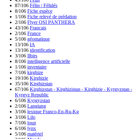
87/106
Félin / Félidés
8/106
Fiche espèce
1/106
Fiche relevé de prédation
2/106
Flyer OSI PANTHERA
43/106
Français
2/106
France
5/106
géomatique
13/106
IA
13/106
identification
3/106
Ilbirs
8/106
intelligence artificielle
1/106
inventaire
7/106
kirghize
19/106
Kirghizie
35/106
Kirghizstan
67/106
Kirghizstan - Kirghizistan - Kirghizie - Kyrgyzstan -
Kyrgyz Republic
6/106
Kyrgyzstan
2/106
Langtang
3/106
lexique Franco-En-Ru-Kg
3/106
Lilo
7/106
loup
6/106
lynx
5/106
matériel