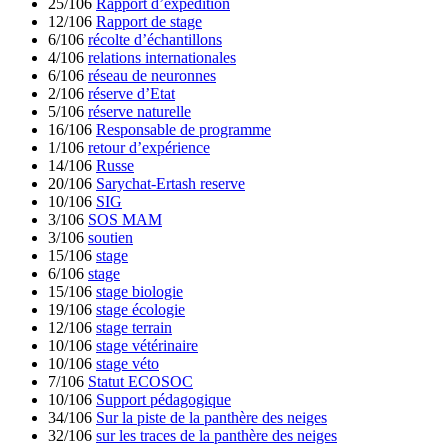
25/106
Rapport d’expédition
12/106
Rapport de stage
6/106
récolte d’échantillons
4/106
relations internationales
6/106
réseau de neuronnes
2/106
réserve d’Etat
5/106
réserve naturelle
16/106
Responsable de programme
1/106
retour d’expérience
14/106
Russe
20/106
Sarychat-Ertash reserve
10/106
SIG
3/106
SOS MAM
3/106
soutien
15/106
stage
6/106
stage
15/106
stage biologie
19/106
stage écologie
12/106
stage terrain
10/106
stage vétérinaire
10/106
stage véto
7/106
Statut ECOSOC
10/106
Support pédagogique
34/106
Sur la piste de la panthère des neiges
32/106
sur les traces de la panthère des neiges