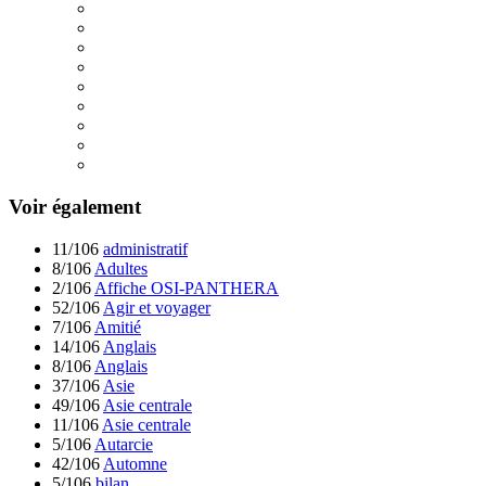
Voir également
11/106
administratif
8/106
Adultes
2/106
Affiche OSI-PANTHERA
52/106
Agir et voyager
7/106
Amitié
14/106
Anglais
8/106
Anglais
37/106
Asie
49/106
Asie centrale
11/106
Asie centrale
5/106
Autarcie
42/106
Automne
5/106
bilan