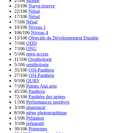
2/106
Monde
23/106
Naryn reserve
22/106
Népal
17/106
Népal
7/106
Népal
10/106
Niveau 1
106/106
Niveau 4
13/106
Objectifs du Développement Durable
7/106
ODD
7/106
ONU
5/106
open access
11/106
Ornithologie
5/106
ornithologie
35/106
OSI-Panthera
27/106
OSI-Panthera
9/106
OURS
7/106
Pamirs Alai area
45/106
Panthera
72/106
Panthère des neiges
1/106
Performances sportives
3/106
pharmacie
8/106
piège photographique
1/106
Prédation
3/106
préparatif
30/106
Printemps