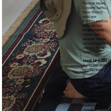
Vautour moine,
Gypaète barbu,
Buse féroce)
ainsi que
d’autres espèces
telles qu’une
bergeronnette
citrine, une
alouette hausse
col ainsi que des
oiseaux d’eau
variés.
Jeudi 10 juillet
Après une halte
en ville, nous
démarrons
l’expédition
avec les chevaux
et les gardes
(Maksat et les
deux Kuban).
Une belle
randonnée à
cheval