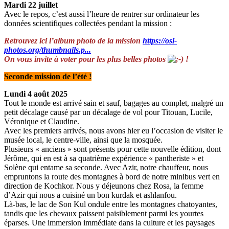
Mardi 22 juillet
Avec le repos, c’est aussi l’heure de rentrer sur ordinateur les
données scientifiques collectées pendant la mission :
Retrouvez ici l’album photo de la mission
https://osi-
photos.org/thumbnails.p...
On vous invite à voter pour les plus belles photos
!
Seconde mission de l’été !
Lundi 4 août 2025
Tout le monde est arrivé sain et sauf, bagages au complet, malgré un
petit décalage causé par un décalage de vol pour Titouan, Lucile,
Véronique et Claudine.
Avec les premiers arrivés, nous avons hier eu l’occasion de visiter le
musée local, le centre-ville, ainsi que la mosquée.
Plusieurs « anciens » sont présents pour cette nouvelle édition, dont
Jérôme, qui en est à sa quatrième expérience « pantheriste » et
Solène qui entame sa seconde. Avec Azir, notre chauffeur, nous
empruntons la route des montagnes à bord de notre minibus vert en
direction de Kochkor. Nous y déjeunons chez Rosa, la femme
d’Azir qui nous a cuisiné un bon kurdak et ashlanfou.
Là-bas, le lac de Son Kul ondule entre les montagnes chatoyantes,
tandis que les chevaux paissent paisiblement parmi les yourtes
éparses. Une immersion immédiate dans la culture et les paysages