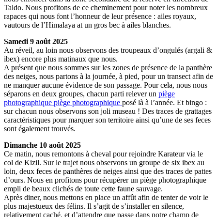
Taldo. Nous profitons de ce cheminement pour noter les nombreux
rapaces qui nous font l’honneur de leur présence : ailes royaux,
vautours de l’Himalaya at un gros bec à ailes blanches.
Samedi 9 août 2025
Au réveil, au loin nous observons des troupeaux d’ongulés (argali &
ibex) encore plus matinaux que nous.
A présent que nous sommes sur les zones de présence de la panthère
des neiges, nous partons à la journée, à pied, pour un transect afin de
ne manquer aucune évidence de son passage. Pour cela, nous nous
séparons en deux groupes, chacun parti relever un
piège
photographique
piège photographique
posé là à l’année. Et bingo :
sur chacun nous observons son joli museau ! Des traces de grattages
caractéristiques pour marquer son territoire ainsi qu’une de ses feces
sont également trouvés.
Dimanche 10 août 2025
Ce matin, nous remontons à cheval pour rejoindre Karateur via le
col de Kizil. Sur le trajet nous observons un groupe de six ibex au
loin, deux feces de panthères de neiges ainsi que des traces de pattes
d’ours. Nous en profitons pour récupérer un piège photographique
empli de beaux clichés de toute cette faune sauvage.
Après diner, nous mettons en place un affût afin de tenter de voir le
plus majestueux des félins. Il s’agit de s’installer en silence,
relativement caché, et d’attendre que passe dans notre champ de