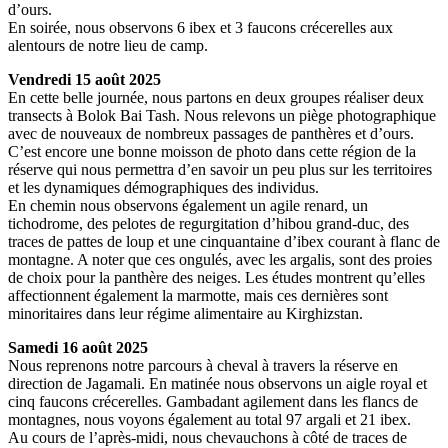
d’ours.
En soirée, nous observons 6 ibex et 3 faucons crécerelles aux
alentours de notre lieu de camp.
Vendredi 15 août 2025
En cette belle journée, nous partons en deux groupes réaliser deux
transects à Bolok Bai Tash. Nous relevons un piège photographique
avec de nouveaux de nombreux passages de panthères et d’ours.
C’est encore une bonne moisson de photo dans cette région de la
réserve qui nous permettra d’en savoir un peu plus sur les territoires
et les dynamiques démographiques des individus.
En chemin nous observons également un agile renard, un
tichodrome, des pelotes de regurgitation d’hibou grand-duc, des
traces de pattes de loup et une cinquantaine d’ibex courant à flanc de
montagne. A noter que ces ongulés, avec les argalis, sont des proies
de choix pour la panthère des neiges. Les études montrent qu’elles
affectionnent également la marmotte, mais ces dernières sont
minoritaires dans leur régime alimentaire au Kirghizstan.
Samedi 16 août 2025
Nous reprenons notre parcours à cheval à travers la réserve en
direction de Jagamali. En matinée nous observons un aigle royal et
cinq faucons crécerelles. Gambadant agilement dans les flancs de
montagnes, nous voyons également au total 97 argali et 21 ibex.
Au cours de l’après-midi, nous chevauchons à côté de traces de