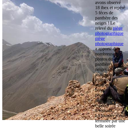
avons observé
18 ibex et repéré
5 féces de
panthère des
neiges ! Le
relevé du
piège
photographique
piège
photographique
a apporté de
nombreuses
photos de
panthères des
neiges avec leurs
jeunes, quelle
journée ! Il y
avait aussi
beaucoup de
photos de
plusieurs
espèces
d’oiseaux.
La journée s’est
terminée par une
belle soirée