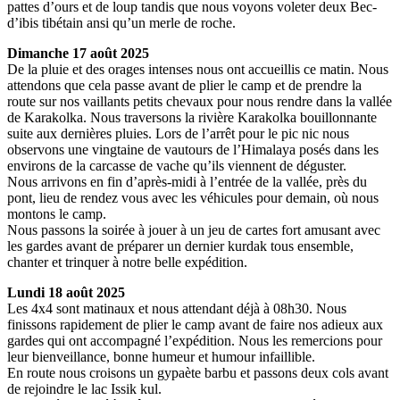
pattes d’ours et de loup tandis que nous voyons voleter deux Bec-
d’ibis tibétain ansi qu’un merle de roche.
Dimanche 17 août 2025
De la pluie et des orages intenses nous ont accueillis ce matin. Nous
attendons que cela passe avant de plier le camp et de prendre la
route sur nos vaillants petits chevaux pour nous rendre dans la vallée
de Karakolka. Nous traversons la rivière Karakolka bouillonnante
suite aux dernières pluies. Lors de l’arrêt pour le pic nic nous
observons une vingtaine de vautours de l’Himalaya posés dans les
environs de la carcasse de vache qu’ils viennent de déguster.
Nous arrivons en fin d’après-midi à l’entrée de la vallée, près du
pont, lieu de rendez vous avec les véhicules pour demain, où nous
montons le camp.
Nous passons la soirée à jouer à un jeu de cartes fort amusant avec
les gardes avant de préparer un dernier kurdak tous ensemble,
chanter et trinquer à notre belle expédition.
Lundi 18 août 2025
Les 4x4 sont matinaux et nous attendant déjà à 08h30. Nous
finissons rapidement de plier le camp avant de faire nos adieux aux
gardes qui ont accompagné l’expédition. Nous les remercions pour
leur bienveillance, bonne humeur et humour infaillible.
En route nous croisons un gypaète barbu et passons deux cols avant
de rejoindre le lac Issik kul.