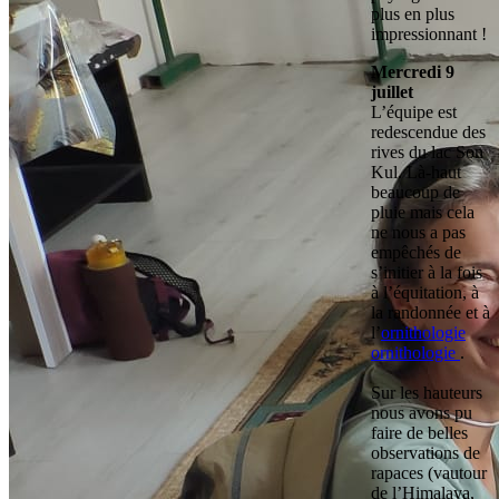
plus en plus
impressionnant !
Mercredi 9
juillet
L’équipe est
redescendue des
rives du lac Son
Kul. Là-haut
beaucoup de
pluie mais cela
ne nous a pas
empêchés de
s’initier à la fois
à l’équitation, à
la randonnée et à
l’
ornithologie
ornithologie
.
Sur les hauteurs
nous avons pu
faire de belles
observations de
rapaces (vautour
de l’Himalaya,