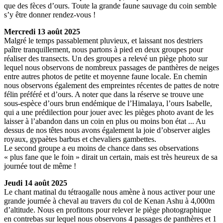
que des fèces d’ours. Toute la grande faune sauvage du coin semble
s’y être donner rendez-vous !
Mercredi 13 août 2025
Malgré le temps passablement pluvieux, et laissant nos destriers
paître tranquillement, nous partons à pied en deux groupes pour
réaliser des transects. Un des groupes a relevé un piège photo sur
lequel nous observons de nombreux passages de panthères de neiges
entre autres photos de petite et moyenne faune locale. En chemin
nous observons également des empreintes récentes de pattes de notre
félin préféré et d’ours. A noter que dans la réserve se trouve une
sous-espèce d’ours brun endémique de l’Himalaya, l’ours Isabelle,
qui a une prédilection pour jouer avec les pièges photo avant de les
laisser à l’abandon dans un coin en plus ou moins bon état ... Au
dessus de nos têtes nous avons également la joie d’observer aigles
royaux, gypaètes barbus et chevaliers gambettes.
Le second groupe a eu moins de chance dans ses observations
« plus fane que le foin » dirait un certain, mais est très heureux de sa
journée tout de même !
Jeudi 14 août 2025
Le chant matinal du tétraogalle nous amène à nous activer pour une
grande journée à cheval au travers du col de Kenan Ashu à 4,000m
d’altitude. Nous en profitons pour relever le piège photographique
en contrebas sur lequel nous observons 4 passages de panthères et 1