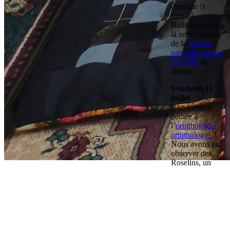
(humide !)
jusqu’à
Baibitche dans
la zone centrale
de la
réserve
naturelle
réserve
naturelle
de
Naryn.
Vendredi 11
juillet
Une matinée
dédiée à
l’
ornithologie
ornithologie
!
Nous avons pu
observer des
Roselins, un