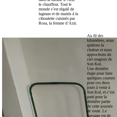
le chauffeur. Tout le
monde s’est régalé de
lagman et de mantis à la
ciboulette cuisinés par
Rosa, la femme d’Azir.
Au fil des
kilomètres, nous
quittons la
chaleur et nous
approchons du
ciel orageux de
Son Kul.
Une dernière
étape pour faire
quelques courses
pour ces deux
jours à venir à
Son Kul, et c’est
parti pour la
dernière partie
de cette journée
de route. Le
paysage est de