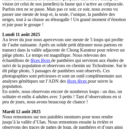
vision (et celui de nos jumelles) la faune qui s’active au crépuscule.
Parfois rien ne se passe. Mais pas ce soir, ce soir, nous avons vu
passer une meute de loup et, la seule, l’unique, la panthère des
neiges, tout à sa chasse au tétraogalle ! Un grand moment d’émotion
et joie pour le groupe !
Lundi 11 août 2025
Au lever du jour nous apercevons une meute de 5 loups qui profite
de l’aube naissante. Après un solide petit déjeuner nous partons en
transect dans la vallée adjacente de Chong Karateur pour relever un
piège photo. Le temps est magnifique. Nous relevons des
échantillons de
fèces
fèces
de panthères qui serviront aux études de
suivi de la population et observons en chemin un Tichodrome. Sur le
dit piège photo, 5 passages de panthères sont observés. Ces
photographies sont précieuses et sont un outil complémentaire aux
analyses génétiques sur l’ADN des
fèces
fèces
pour suivre la
population.
En soirée, nous observons encore de nombreux loups : un duo, un
solitaire et enfin 4 adultes avec 3 petits ! Tant d’observations en si
peu de jours, nous avons beaucoup de chance !
Mardi 12 août 2025
Nous remontons sur nos paisibles montures pour nous rendre
jusqu’à la vallée d’Ulan. Nous remontons ensuite la rivière et
observons des traces de pattes de loup, de panthères et d’ours ainsi