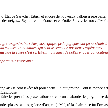
e d’État de Sarychat-Ertash et encore de nouveaux vallons à prospecter e
des neiges... Séjours en itinérance et en étoile. Suivez les nouvelles du t
malgré les gestes barrières, nos équipes pédagogiques ont pu se réunir
ace toutes les habitudes qui sont le secret de nos belles expéditions.
ura de la casse c’est certain...
mais aussi de belles images qui continu
artir sur le terrain !
nglais) se sont levées tôt pour accueillir leur groupe. Tout le monde es
 guesthouse.
 faire les premières présentations de chacun et aborder le programme de
des places, statuts, galerie d’art, etc.). Malgré la chaleur, ce fut l’occas