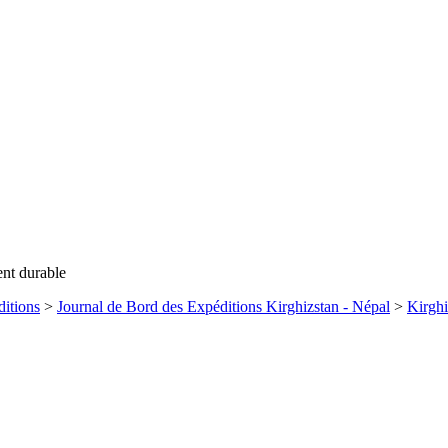
ent durable
itions
>
Journal de Bord des Expéditions Kirghizstan - Népal
>
Kirghi