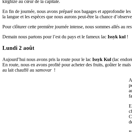
kirghize au cœur de la capitale.
En fin de journée, nous avons préparé nos bagages et approfondie les 
la langue et les espèces que nous aurons peut-être la chance d’observe
Pour clôturer cette première journée intense, nous sommes allés au rest
Demain nous partons pour l’est du pays et le fameux lac
Issyk kul
!
Lundi 2 août
Aujourd’hui nous avons pris la route pour le lac
Issyk Kul
(lac endoré
En route, nous en avons profité pour acheter des fruits, goûter le maïs 
au lait chauffé au
samovar
!
A
p
a
f
E
c
C
d
*