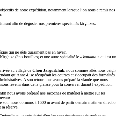
objectifs de notre expédition, notamment lorsque l’on nous a remis nos 
r.
aurant afin de déguster nos premières spécialités kirghizes.
ique qui ne gèle quasiment pas en hiver).
Kirghize (épis bouillies) et une autre spécialité le
« kattama »
qui est un
rrivée au village de
Chon Jarguilchak
, nous sommes allés nous baign
endant qu’Anne-Lise récupérait les courses et s’occupait des formalités
dministratives. A son retour nous avons préparé la viande que nous
aisons revenir dans de la graisse pour la conserver durant l’expédition.
nfin nous avons préparé nos sacoches de matériel à mettre sur les
hevaux.
e soir, nous dormons à 1600 m avant de partir demain matin en directio
e la réserve.
Endoréique
: particularité d’un lac sans écoulement de surface ou