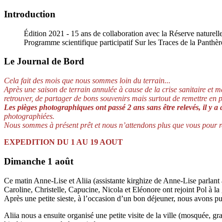
Introduction
Édition 2021 - 15 ans de collaboration avec la Réserve naturell
Programme scientifique participatif Sur les Traces de la Panthère 
Le Journal de Bord
Cela fait des mois que nous sommes loin du terrain...
Après une saison de terrain annulée à cause de la crise sanitaire et 
retrouver, de partager de bons souvenirs mais surtout de remettre en pl
Les pièges photographiques ont passé 2 ans sans être relevés, il y a a
photographiées.
Nous sommes à présent prêt et nous n’attendons plus que vous pour rep
EXPEDITION DU 1 AU 19 AOUT
Dimanche 1 août
Ce matin Anne-Lise et Aliia (assistante kirghize de Anne-Lise parlant a
Caroline, Christelle, Capucine, Nicola et Eléonore ont rejoint Pol à la
Après une petite sieste, à l’occasion d’un bon déjeuner, nous avons pu
Aliia nous a ensuite organisé une petite visite de la ville (mosquée, gran