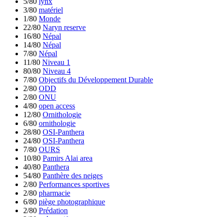
5/80
lynx
3/80
matériel
1/80
Monde
22/80
Naryn reserve
16/80
Népal
14/80
Népal
7/80
Népal
11/80
Niveau 1
80/80
Niveau 4
7/80
Objectifs du Développement Durable
2/80
ODD
2/80
ONU
4/80
open access
12/80
Ornithologie
6/80
ornithologie
28/80
OSI-Panthera
24/80
OSI-Panthera
7/80
OURS
10/80
Pamirs Alai area
40/80
Panthera
54/80
Panthère des neiges
2/80
Performances sportives
2/80
pharmacie
6/80
piège photographique
2/80
Prédation