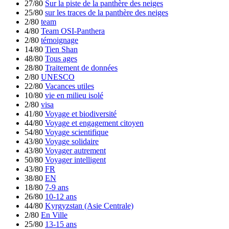
27/80
Sur la piste de la panthère des neiges
25/80
sur les traces de la panthère des neiges
2/80
team
4/80
Team OSI-Panthera
2/80
témoignage
14/80
Tien Shan
48/80
Tous ages
28/80
Traitement de données
2/80
UNESCO
22/80
Vacances utiles
10/80
vie en milieu isolé
2/80
visa
41/80
Voyage et biodiversité
44/80
Voyage et engagement citoyen
54/80
Voyage scientifique
43/80
Voyage solidaire
43/80
Voyager autrement
50/80
Voyager intelligent
43/80
FR
38/80
EN
18/80
7-9 ans
26/80
10-12 ans
44/80
Kyrgyzstan (Asie Centrale)
2/80
En Ville
25/80
13-15 ans