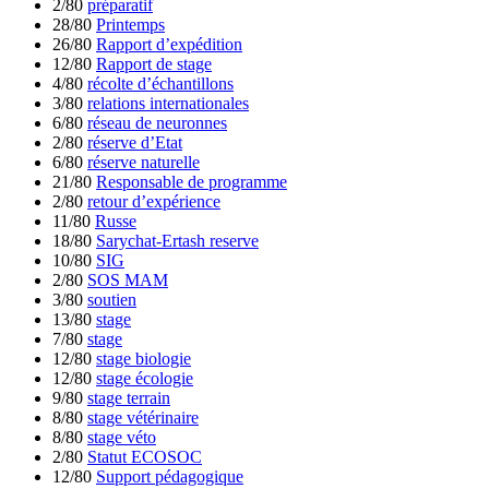
2/80
préparatif
28/80
Printemps
26/80
Rapport d’expédition
12/80
Rapport de stage
4/80
récolte d’échantillons
3/80
relations internationales
6/80
réseau de neuronnes
2/80
réserve d’Etat
6/80
réserve naturelle
21/80
Responsable de programme
2/80
retour d’expérience
11/80
Russe
18/80
Sarychat-Ertash reserve
10/80
SIG
2/80
SOS MAM
3/80
soutien
13/80
stage
7/80
stage
12/80
stage biologie
12/80
stage écologie
9/80
stage terrain
8/80
stage vétérinaire
8/80
stage véto
2/80
Statut ECOSOC
12/80
Support pédagogique