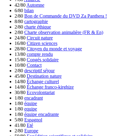
42/80
Automne
6/80
bilan
2/80
Bon de Commande du DVD Za Panthera !
8/80
cartographie
2/80
charte éthique
2/80
Charte observation animalière (FR & En)
24/80
Circuit nature
16/80
Citizen sciences
28/80
Citoyen du monde et voyage
13/80
compte rendu
15/80
Congés solidaire
10/80
Contact
2/80
descriptif séjour
45/80
Destination nature
14/80
Échange culturel
14/80
Échange franco-kirghize
30/80
Ecovolontariat
1/80
encadrant
1/80
équipe
1/80
equipe
1/80
équipe encadrante
5/80
Espagnol
41/80
Eté
2/80
Europe