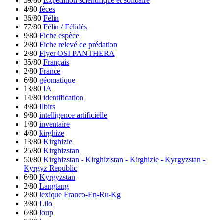
59/80
Expédition scientifique et solidaire
4/80
fèces
36/80
Félin
77/80
Félin / Félidés
9/80
Fiche espèce
2/80
Fiche relevé de prédation
2/80
Flyer OSI PANTHERA
35/80
Français
2/80
France
6/80
géomatique
13/80
IA
14/80
identification
4/80
Ilbirs
9/80
intelligence artificielle
1/80
inventaire
4/80
kirghize
13/80
Kirghizie
25/80
Kirghizstan
50/80
Kirghizstan - Kirghizistan - Kirghizie - Kyrgyzstan -
Kyrgyz Republic
6/80
Kyrgyzstan
2/80
Langtang
2/80
lexique Franco-En-Ru-Kg
3/80
Lilo
6/80
loup