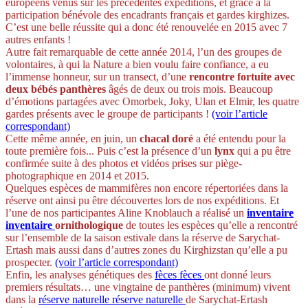
européens venus sur les précédentes expéditions, et grâce à la
participation bénévole des encadrants français et gardes kirghizes.
C’est une belle réussite qui a donc été renouvelée en 2015 avec 7
autres enfants !
Autre fait remarquable de cette année 2014, l’un des groupes de
volontaires, à qui la Nature a bien voulu faire confiance, a eu
l’immense honneur, sur un transect, d’une
rencontre fortuite avec
deux bébés panthères
âgés de deux ou trois mois. Beaucoup
d’émotions partagées avec Omorbek, Joky, Ulan et Elmir, les quatre
gardes présents avec le groupe de participants !
(voir l’article
correspondant)
Cette même année, en juin, un
chacal doré
a été entendu pour la
toute première fois... Puis c’est la présence d’un
lynx
qui a pu être
confirmée suite à des photos et vidéos prises sur piège-
photographique en 2014 et 2015.
Quelques espèces de mammifères non encore répertoriées dans la
réserve ont ainsi pu être découvertes lors de nos expéditions. Et
l’une de nos participantes Aline Knoblauch a réalisé un
inventaire
inventaire
ornithologique
de toutes les espèces qu’elle a rencontré
sur l’ensemble de la saison estivale dans la réserve de Sarychat-
Ertash mais aussi dans d’autres zones du Kirghizstan qu’elle a pu
prospecter.
(voir l’article correspondant)
Enfin, les analyses génétiques des
fèces
fèces
ont donné leurs
premiers résultats… une vingtaine de panthères (minimum) vivent
dans la
réserve naturelle
réserve naturelle
de Sarychat-Ertash