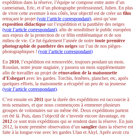
expédition dans la réserve, l’équipe se compose entre autre d’un
cameraman, Eric, et d’un photographe professionnel, Julien. En plus
de vivre cette aventure à nos côtés, leur objectif est de créer un
film
retraçant le projet
(voir l’article correspondant)
, ainsi qu’une
exposition didactique
sur l’expédition et la panthère des neiges
(voir l’article correspondant)
, afin de sensibiliser le public européen
aux enjeux de la protection de ce félin emblématique et de son
milieu de vie. Ce fut également l’année de notre
toute première
photographie de panthère des neiges
sur l’un de nos pièges-
photographiques !
(voir l’article correspondant)
En
2010
, l’expédition est renouvelée, toujours pendant un mois.
Rouslan, notre jeune stagiaire, y passera un mois supplémentaire
afin de travailler au projet de
rénovation de la maisonnette
d’Eshegart
avec les gardes. Torchis, fenêtres, plancher, etc, après
quelques efforts, la maisonnette a récupéré un peu de sa jeunesse
(voir l’article correspondant)
.
C’est ensuite en
2011
que la durée des expéditions est raccourcie à
trois semaines, et que nous commençons à emmener plusieurs
groupes de volontaires sur un même été. Deux expéditions partent
cet été là. Puis, dans l’objectif de s’investir encore davantage, en
2012
ce sont trois expéditions qui se rendent dans la réserve. En juin
2012, la toute première observation d’un
sanglier
dans la réserve est
faite à la longue-vue avec les gardes Ulan et Akyl. Après avoir cru