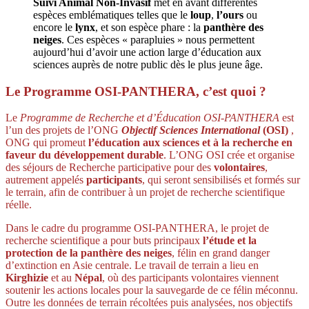
Suivi Animal Non-Invasif
met en avant différentes
espèces emblématiques telles que le
loup
,
l’ours
ou
encore le
lynx
, et son espèce phare : la
panthère des
neiges
. Ces espèces « parapluies » nous permettent
aujourd’hui d’avoir une action large d’éducation aux
sciences auprès de notre public dès le plus jeune âge.
Le Programme OSI-PANTHERA, c’est quoi ?
Le
Programme de Recherche et d’Éducation OSI-PANTHERA
est
l’un des projets de l’ONG
Objectif Sciences International
(OSI)
,
ONG qui promeut
l’éducation aux sciences et à la recherche en
faveur du développement durable
. L’ONG OSI crée et organise
des séjours de Recherche participative pour des
volontaires
,
autrement appelés
participants
, qui seront sensibilisés et formés sur
le terrain, afin de contribuer à un projet de recherche scientifique
réelle.
Dans le cadre du programme OSI-PANTHERA, le projet de
recherche scientifique a pour buts principaux
l’étude et la
protection de la panthère des neiges
, félin en grand danger
d’extinction en Asie centrale. Le travail de terrain a lieu en
Kirghizie
et au
Népal
, où des participants volontaires viennent
soutenir les actions locales pour la sauvegarde de ce félin méconnu.
Outre les données de terrain récoltées puis analysées, nos objectifs