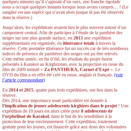
quelques minutes qu’il s’agissait d’un ours, une franche rigolade
nous a occupé quelques instants lorsque nous avons compris… ! (Le
sanglier est une espèce qui n’avait alors jusque là pas été observée
dans la réserve.)
Jusqu’alors, les expéditions avaient lieu le plus souvent autour d’un
campement central. Afin de participer à l’étude de la panthère des
neiges sur une plus grande surface, en
2013
une expédition
supplémentaire est organisée, en
itinérance totale
à travers la
réserve. Cette première itinérance fut un succès car de très nombreux
indices de présence de panthères des neiges ont pu être relevés.
Cette même année, en fin d’été, les résultats du projet furent
présentés à Karakol au Kirghizstan, avec la projection en russe du
film de 2009 intitulé «
Za PANTHERA, Carnet d’Expé
». Le
DVD du film a en effet été créé en russe, anglais et français.
(voir
l’article correspondant)
En
2014 et 2015
, quatre puis trois expéditions, ont lieu dans la
réserve.
Dès 2014, une importance toute particulière est donnée à
l’implication de jeunes adolescents kirghizes dans le projet
! Une
expédition de 10 jours est alors créée pour
8 adolescents de
l’orphelinat de Karakol
, dans le but de les sensibiliser à la
protection de leur environnement. Cette expédition, totalement
gratuite pour les jeunes, est financée grâce aux dons des volontaires