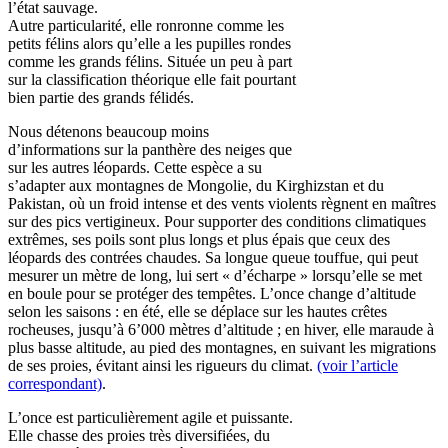
l’état sauvage.
Autre particularité, elle ronronne comme les
petits félins alors qu’elle a les pupilles rondes
comme les grands félins. Située un peu à part
sur la classification théorique elle fait pourtant
bien partie des grands félidés.
Nous détenons beaucoup moins
d’informations sur la panthère des neiges que
sur les autres léopards. Cette espèce a su
s’adapter aux montagnes de Mongolie, du Kirghizstan et du
Pakistan, où un froid intense et des vents violents règnent en maîtres
sur des pics vertigineux. Pour supporter des conditions climatiques
extrêmes, ses poils sont plus longs et plus épais que ceux des
léopards des contrées chaudes. Sa longue queue touffue, qui peut
mesurer un mètre de long, lui sert « d’écharpe » lorsqu’elle se met
en boule pour se protéger des tempêtes. L’once change d’altitude
selon les saisons : en été, elle se déplace sur les hautes crêtes
rocheuses, jusqu’à 6’000 mètres d’altitude ; en hiver, elle maraude à
plus basse altitude, au pied des montagnes, en suivant les migrations
de ses proies, évitant ainsi les rigueurs du climat.
(voir l’article
correspondant)
.
L’once est particulièrement agile et puissante.
Elle chasse des proies très diversifiées, du