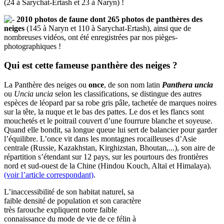
(24 à Sarychat-Ertash et 23 à Naryn) !
2010 photos de faune dont 265 photos de panthères des
neiges
(145 à Naryn et 110 à Sarychat-Ertash), ainsi que de
nombreuses vidéos, ont été enregistrées par nos pièges-
photographiques !
Qui est cette fameuse panthère des neiges ?
La Panthère des neiges ou
once
, de son nom latin
Panthera uncia
ou
Uncia uncia
selon les classifications, se distingue des autres
espèces de léopard par sa robe gris pâle, tachetée de marques noires
sur la tête, la nuque et le bas des pattes. Le dos et les flancs sont
mouchetés et le poitrail couvert d’une fourrure blanche et soyeuse.
Quand elle bondit, sa longue queue lui sert de balancier pour garder
l’équilibre. L’once vit dans les montagnes rocailleuses d’Asie
centrale (Russie, Kazakhstan, Kirghizstan, Bhoutan,...), son aire de
répartition s’étendant sur 12 pays, sur les pourtours des frontières
nord et sud-ouest de la Chine (Hindou Kouch, Altaï et Himalaya).
(voir l’article correspondant)
.
L’inaccessibilité de son habitat naturel, sa
faible densité de population et son caractère
très farouche expliquent notre faible
connaissance du mode de vie de ce félin à