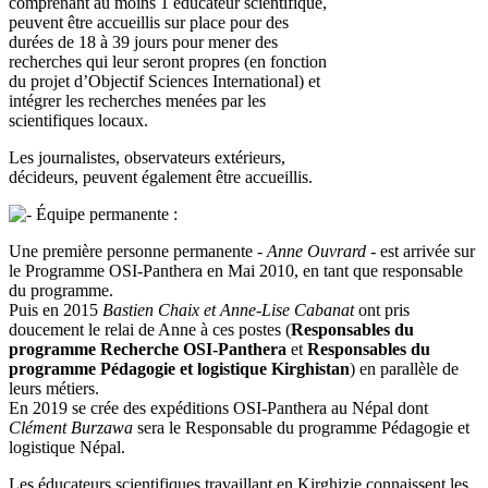
comprenant au moins 1 éducateur scientifique,
peuvent être accueillis sur place pour des
durées de 18 à 39 jours pour mener des
recherches qui leur seront propres (en fonction
du projet d’Objectif Sciences International) et
intégrer les recherches menées par les
scientifiques locaux.
Les journalistes, observateurs extérieurs,
décideurs, peuvent également être accueillis.
Équipe permanente :
Une première personne permanente -
Anne Ouvrard
- est arrivée sur
le Programme OSI-Panthera en Mai 2010, en tant que responsable
du programme.
Puis en 2015
Bastien Chaix et Anne-Lise Cabanat
ont pris
doucement le relai de Anne à ces postes (
Responsables du
programme Recherche OSI-Panthera
et
Responsables du
programme Pédagogie et logistique Kirghistan
) en parallèle de
leurs métiers.
En 2019 se crée des expéditions OSI-Panthera au Népal dont
Clément Burzawa
sera le Responsable du programme Pédagogie et
logistique Népal.
Les éducateurs scientifiques travaillant en Kirghizie connaissent les