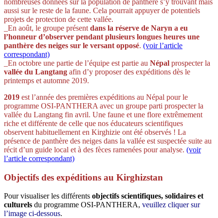
nombreuses données sur la population de panthère s’y trouvant mais
aussi sur le reste de la faune. Cela pourrait appuyer de potentiels
projets de protection de cette vallée.
_En août, le groupe présent
dans la réserve de Naryn a eu
l’honneur d’observer pendant plusieurs longues heures une
panthère des neiges sur le versant opposé
.
(voir l’article
correspondant)
_En octobre une partie de l’équipe est partie au
Népal
prospecter la
vallée du Langtang
afin d’y proposer des expéditions dès le
printemps et automne 2019.
2019
est l’année des premières expéditions au Népal pour le
programme OSI-PANTHERA avec un groupe parti prospecter la
vallée du Langtang fin avril. Une faune et une flore extrêmement
riche et différente de celle que nos éducateurs scientifiques
observent habituellement en Kirghizie ont été observés ! La
présence de panthère des neiges dans la vallée est suspectée suite au
récit d’un guide local et à des fèces ramenées pour analyse.
(voir
l’article correspondant)
Objectifs des expéditions au Kirghizstan
Pour visualiser les différents
objectifs scientifiques, solidaires et
culturels
du programme OSI-PANTHERA,
veuillez cliquer sur
l’image ci-dessous
.