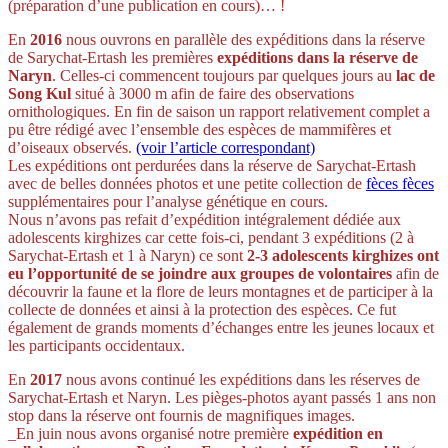
(préparation d’une publication en cours)… !
En
2016
nous ouvrons en parallèle des expéditions dans la réserve
de Sarychat-Ertash les premières
expéditions dans la réserve de
Naryn
. Celles-ci commencent toujours par quelques jours au
lac de
Song Kul
situé à 3000 m afin de faire des observations
ornithologiques. En fin de saison un rapport relativement complet a
pu être rédigé avec l’ensemble des espèces de mammifères et
d’oiseaux observés.
(voir l’article correspondant)
Les expéditions ont perdurées dans la réserve de Sarychat-Ertash
avec de belles données photos et une petite collection de
fèces
fèces
supplémentaires pour l’analyse génétique en cours.
Nous n’avons pas refait d’expédition intégralement dédiée aux
adolescents kirghizes car cette fois-ci, pendant 3 expéditions (2 à
Sarychat-Ertash et 1 à Naryn) ce sont
2-3 adolescents kirghizes ont
eu l’opportunité de se joindre aux groupes de volontaires
afin de
découvrir la faune et la flore de leurs montagnes et de participer à la
collecte de données et ainsi à la protection des espèces. Ce fut
également de grands moments d’échanges entre les jeunes locaux et
les participants occidentaux.
En
2017
nous avons continué les expéditions dans les réserves de
Sarychat-Ertash et Naryn. Les pièges-photos ayant passés 1 ans non
stop dans la réserve ont fournis de magnifiques images.
_En juin nous avons organisé notre première
expédition en