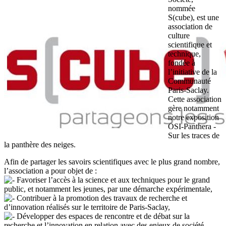
nommée
S(cube), est une
association de
culture
scientifique et
technique,
fondée à
l’initiative de la
Communauté
Paris-Saclay.
Cette association
gère notamment
notre exposition
OSI-Panthera -
Sur les traces de
la panthère des neiges.
Afin de partager les savoirs scientifiques avec le plus grand nombre,
l’association a pour objet de :
Favoriser l’accès à la science et aux techniques pour le grand
public, et notamment les jeunes, par une démarche expérimentale,
Contribuer à la promotion des travaux de recherche et
d’innovation réalisés sur le territoire de Paris-Saclay,
Développer des espaces de rencontre et de débat sur la
recherche et l’innovation en relation avec des enjeux de société,