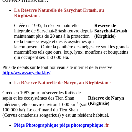
OSI-PANTHERA sont :
La Réserve Naturelle de Sarychat-Ertash, au
Kirghizstan
:
Créée en 1995, la réserve naturelle
Réserve de
intégrale de Sarychat-Ertash œuvre depuis
Sarychat-Ertash
maintenant plus de 20 ans à la protection
(Kirghizie)
de la faune sauvage et des écosystèmes qui
la composent. Outre la panthère des neiges, ce sont les grands
mammifères tels que ours, loup, lynx, mouflons et bouquetins
qui occupent ses 150 000 Ha.
Plus de détails sur le tout nouveau site internet de la réserve :
http://www.sarychat.kg/
La Réserve Naturelle de Naryn, au Kirghizstan
:
Créée en 1983 pour préserver les forêts de
sapin et les écosystèmes des Tien Shan
Réserve de Naryn
2
(Kirghizie)
intérieurs, elle couvre environ 1 000 km
(soit
100 000 ha). Le cerf maral du Tien Shan
(Cervus canadensis songaricus) y est un résident habituel.
Piège Photographique
piège photographique
.fr