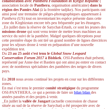
collaboration avec
Panthera Foundation in Kyrgyz Republic
(
association locale de
Panthera
, organisation américaine)
dans la
région des Pamirs Alai
(à la frontière tadjike). Nos participants ont
ainsi posé une trentaine de pièges-photographiques appartenant à
Panthera
(US) tout en inventoriant les espèce présente dans cette
zone du Kirghizstan encore très peu fréquentée par les étrangers.
_En juillet dans la réserve de Sarychat-Ertash, ce sont les jeunes des
missions drone
qui sont venu tenter de mettre leurs machines au
service du suivi de la panthère. Malgré quelques déceptions pour
cette première étape ils ont tiré un grand nombre de lignes directrices
pour les séjours drone à venir en préparation d’une nouvelle
expédition test.
Du
23 au 25 août s’est tenu le
Global Snow Leopard
Conservation Forum 2017
à Bishkek
. OSI-Panthera était présent,
représenté par Anne-lise et Bastien qui ont ainsi pu entrer en contact
avec de nombreux spécialistes des panthères des neiges de divers
pays.
En
2018
nous avons continué les projets en cour sur les différentes
zones.
En mai s’est tenu le premier
comité stratégique
du programme
OSI-PANTHERA, ce qui a permis de faire un
bilan
bilan
des
années passées et des projets à venir.
_En juillet la
vallée de Jangart
(actuelle concession de chasse
située au sud de la réserve de Sarychat) a été prospectée avec de