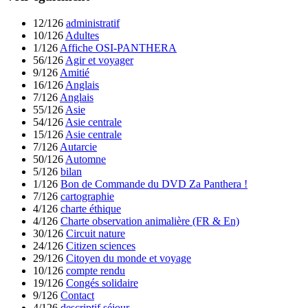
12/126
administratif
10/126
Adultes
1/126
Affiche OSI-PANTHERA
56/126
Agir et voyager
9/126
Amitié
16/126
Anglais
7/126
Anglais
55/126
Asie
54/126
Asie centrale
15/126
Asie centrale
7/126
Autarcie
50/126
Automne
5/126
bilan
1/126
Bon de Commande du DVD Za Panthera !
7/126
cartographie
4/126
charte éthique
4/126
Charte observation animalière (FR & En)
30/126
Circuit nature
24/126
Citizen sciences
29/126
Citoyen du monde et voyage
10/126
compte rendu
19/126
Congés solidaire
9/126
Contact
4/126
descriptif séjour