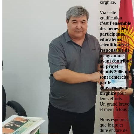
kirghize.
Via cette
gratification
c’est l’ensemble
des bénévoles,
participants,
éducateurs
scientifiques et
responsable de
programme
ayant contribué
au projet
depuis 2006 qui
sont remerciés
par le
gouvernement
kirghize
pour
leurs efforts.
Un grand bravo
et merci à tous !
Nous espérons
que le projet
dure encore de