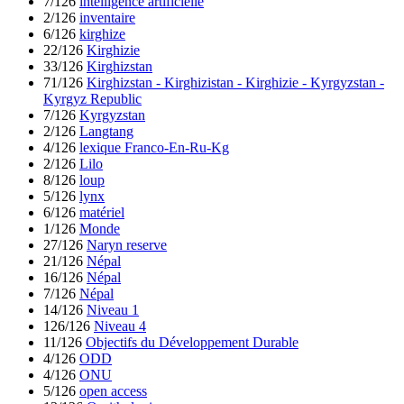
7/126
intelligence artificielle
2/126
inventaire
6/126
kirghize
22/126
Kirghizie
33/126
Kirghizstan
71/126
Kirghizstan - Kirghizistan - Kirghizie - Kyrgyzstan -
Kyrgyz Republic
7/126
Kyrgyzstan
2/126
Langtang
4/126
lexique Franco-En-Ru-Kg
2/126
Lilo
8/126
loup
5/126
lynx
6/126
matériel
1/126
Monde
27/126
Naryn reserve
21/126
Népal
16/126
Népal
7/126
Népal
14/126
Niveau 1
126/126
Niveau 4
11/126
Objectifs du Développement Durable
4/126
ODD
4/126
ONU
5/126
open access