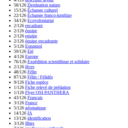
58/126
Destination nature
15/126
Échange culturel
22/126
Échange franco-kirghize
34/126
Ecovolontariat
2/126
encadrant
2/126
équipe
2/126
equipe
2/126
équipe encadrante
5/126
Espagnol
59/126
Eté
4/126
Europe
76/126
Expédition scientifique et solidaire
2/126
fèces
48/126
Félin
87/126
Félin / Félidés
9/126
Fiche espèce
1/126
Fiche relevé de prédation
1/126
Flyer OSI PANTHERA
43/126
Français
3/126
France
5/126
géomatique
14/126
IA
13/126
identification
3/126
Ilbirs