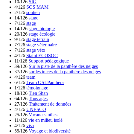
10/126
SIG
4/126
SOS MAM
2/126
soutien
14/126
stage
7/126
stage
14/126
stage biologie
20/126
stage écologie
9/126
stage terrain
7/126
stage vétérinaire
7/126
stage véto
4/126
Statut ECOSOC
11/126
Support pédagogique
39/126
Sur la piste de la panthère des neiges
37/126
sur les traces de la panthère des neiges
4/126
team
6/126
Team OSI-Panthera
1/126
témoignage
18/126
Tien Shan
64/126
Tous ages
27/126
Traitement de données
4/126
UNESCO
25/126
Vacances utiles
11/126
vie en milieu isolé
4/126
visa
55/126
Voyage et biodiversité