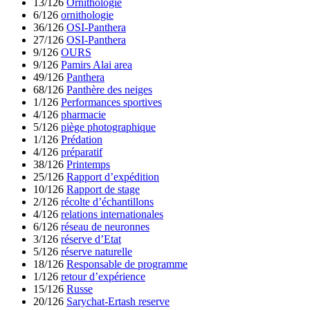
13/126
Ornithologie
6/126
ornithologie
36/126
OSI-Panthera
27/126
OSI-Panthera
9/126
OURS
9/126
Pamirs Alai area
49/126
Panthera
68/126
Panthère des neiges
1/126
Performances sportives
4/126
pharmacie
5/126
piège photographique
1/126
Prédation
4/126
préparatif
38/126
Printemps
25/126
Rapport d’expédition
10/126
Rapport de stage
2/126
récolte d’échantillons
4/126
relations internationales
6/126
réseau de neuronnes
3/126
réserve d’Etat
5/126
réserve naturelle
18/126
Responsable de programme
1/126
retour d’expérience
15/126
Russe
20/126
Sarychat-Ertash reserve