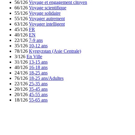
56/126
Voyage et engagement citoyen
66/126
Voyage scientifique
55/126
Voyage solidaire
55/126
Voyager autrement
63/126
Voyager intelligent
45/126
FR
40/126
EN
22/126
7-9 ans
35/126
10-12 ans
78/126
Kyrgyzstan (Asie Centrale)
3/126
En Ville
31/126
13-15 ans
40/126
16-18 ans
24/126
18-25 ans
76/126
18-25 ans/Adultes
22/126
25-35 ans
20/126
35-45 ans
20/126
45-55 ans
18/126
55-65 ans