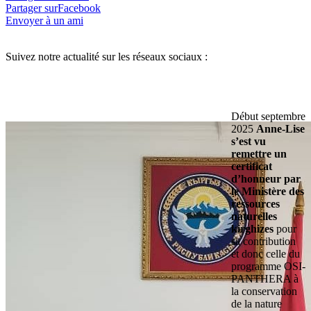
Partager surFacebook
Envoyer à un ami
Suivez notre actualité sur les réseaux sociaux :
Début septembre
2025
Anne-Lise
s’est vu
remettre un
certificat
d’honneur par
le Ministère des
ressources
naturelles
kirghizes
pour
sa contribution
et donc celle du
programme OSI-
PANTHERA à
la conservation
de la nature