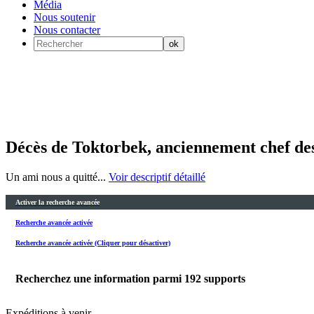
Média
Nous soutenir
Nous contacter
Décès de Toktorbek, anciennement chef des
Un ami nous a quitté...
Voir descriptif détaillé
Activer la recherche avancée
Recherche avancée activée
Recherche avancée activée (Cliquer pour désactiver)
Recherchez une information parmi
192
supports
Expéditions à venir