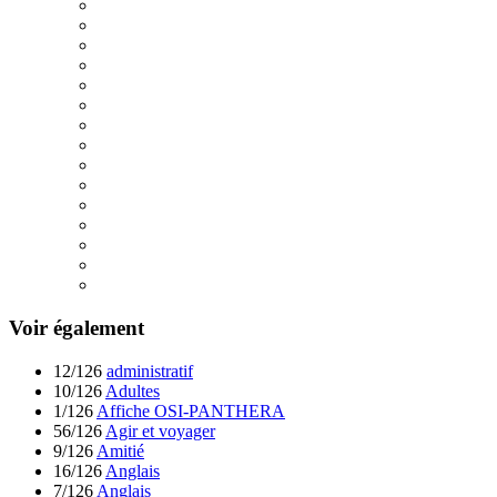
Voir également
12/126
administratif
10/126
Adultes
1/126
Affiche OSI-PANTHERA
56/126
Agir et voyager
9/126
Amitié
16/126
Anglais
7/126
Anglais