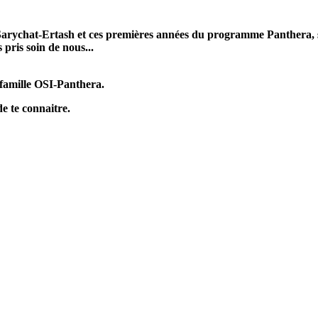
e Sarychat-Ertash et ces premières années du programme Panthera, s
 pris soin de nous...
a famille OSI-Panthera.
e te connaitre.