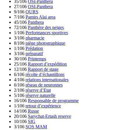
35/106
OSI-Panthera
27/106
OSI-Panthera
9/106
OURS
7/106
Pamirs Alai area
45/106
Panthera
72/106
Panthère des neiges
1/106
Performances sportives
3/106
pharmacie
8/106
piège photographique
1/106
Prédation
3/106
préparatif
30/106
Printemps
25/106
Rapport d’expédition
12/106
Rapport de stage
6/106
récolte d’échantillons
4/106
relations internationales
6/106
réseau de neuronnes
2/106
réserve d’Etat
5/106
réserve naturelle
16/106
Responsable de programme
1/106
retour d’expérience
14/106
Russe
20/106
Sarychat-Ertash reserve
10/106
SIG
3/106
SOS MAM