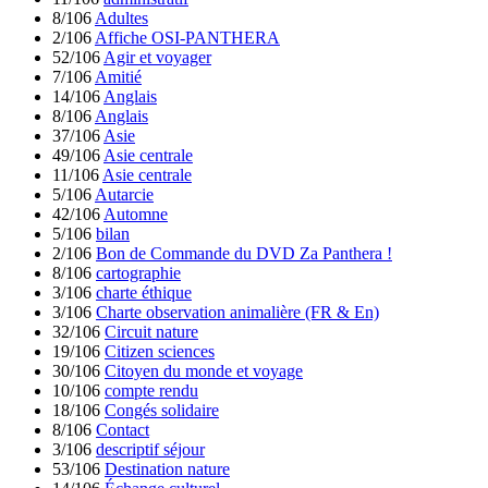
8/106
Adultes
2/106
Affiche OSI-PANTHERA
52/106
Agir et voyager
7/106
Amitié
14/106
Anglais
8/106
Anglais
37/106
Asie
49/106
Asie centrale
11/106
Asie centrale
5/106
Autarcie
42/106
Automne
5/106
bilan
2/106
Bon de Commande du DVD Za Panthera !
8/106
cartographie
3/106
charte éthique
3/106
Charte observation animalière (FR & En)
32/106
Circuit nature
19/106
Citizen sciences
30/106
Citoyen du monde et voyage
10/106
compte rendu
18/106
Congés solidaire
8/106
Contact
3/106
descriptif séjour
53/106
Destination nature