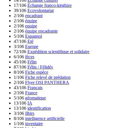
14/106
Échange culturel
17/106
Échange franco-kirghize
39/106
Ecovolontariat
2/106
encadrant
2/106
équipe
2/106
equipe
2/106
équipe encadrante
5/106
Espagnol
47/106
Eté
3/106
Europe
72/106
Expédition scientifique et solidaire
6/106
fèces
45/106
Félin
87/106
Félin / Félidés
8/106
Fiche espèce
1/106
Fiche relevé de prédation
2/106
Flyer OSI PANTHERA
43/106
Français
2/106
France
5/106
géomatique
13/106
IA
13/106
identification
3/106
Ilbirs
8/106
intelligence artificielle
1/106
inventaire