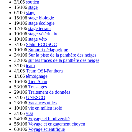
3/106
soutien
15/106
stage
6/106
stage
15/106
stage biologie
19/106
stage écologie
12/106
stage terrain
10/106
stage vétérinaire
10/106
stage véto
7/106
Statut ECOSOC
10/106
Support pédagogique
34/106
Sur la piste de la panthère des neiges
32/106
sur les traces de la panthère des neiges
3/106
team
4/106
Team OSI-Panthera
1/106
témoignage
16/106
Tien Shan
53/106
Tous ages
29/106
Traitement de données
7/106
UNESCO
23/106
Vacances utiles
10/106
vie en milieu isolé
3/106
visa
54/106
Voyage et biodiversité
56/106
Voyage et engagement citoyen
63/106
Voyage scientifique