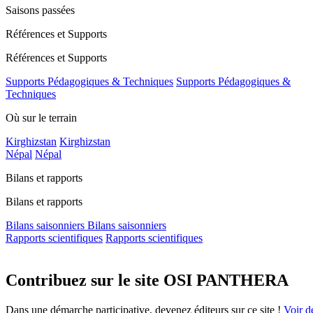
Saisons passées
Références et Supports
Références et Supports
Supports Pédagogiques & Techniques
Supports Pédagogiques &
Techniques
Où sur le terrain
Kirghizstan
Kirghizstan
Népal
Népal
Bilans et rapports
Bilans et rapports
Bilans saisonniers
Bilans saisonniers
Rapports scientifiques
Rapports scientifiques
Contribuez sur le site OSI PANTHERA
Dans une démarche participative, devenez éditeurs sur ce site !
Voir de