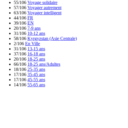
55/106
Voyage solidaire
57/106
Voyager autrement
63/106
Voyager intelligent
44/106
FR
39/106
EN
20/106
7-9 ans
31/106
10-12 ans
58/106
Kyrgyzstan (Asie Centrale)
2/106
En Ville
31/106
13-15 ans
37/106
16-18 ans
20/106
18-25 ans
66/106
18-25 ans/Adultes
18/106
25-35 ans
17/106
35-45 ans
17/106
45-55 ans
14/106
55-65 ans