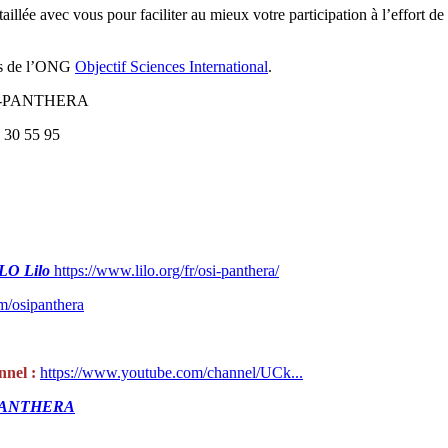
lée avec vous pour faciliter au mieux votre participation à l’effort de 
rs de l’ONG
Objectif Sciences International
.
OSI-PANTHERA
 30 55 95
ILO
Lilo
https://www.lilo.org/fr/osi-panthera/
m/osipanthera
nel :
https://www.youtube.com/channel/UCk...
PANTHERA