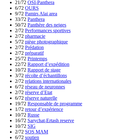
21/72
OSI-Panthera
6/72
OURS
9/72
Pamirs Alai area
33/72
Panthera
50/72
Panthère des neiges
2/72
Performances sportives
2/72
pharmacie
5/72
piège photographique
2/72
Prédation
2/72
préparatif
25/72
Printemps
22/72
Rapport d’expédition
10/72
Rapport de stage
3/72
récolte d’échantillons
2/72
relations internationales
6/72
réseau de neuronnes
2/72
réserve d’Etat
6/72
réserve naturelle
19/72
Responsable de programme
1/72
retour d’expérience
10/72
Russe
16/72
Sarychat-Ertash reserve
10/72
SIG
2/72
SOS MAM
6/72
soutien