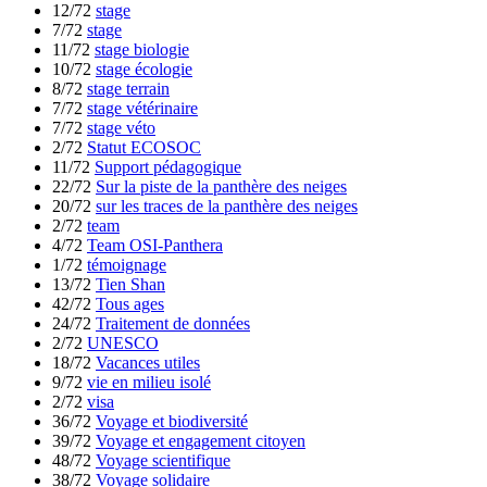
12/72
stage
7/72
stage
11/72
stage biologie
10/72
stage écologie
8/72
stage terrain
7/72
stage vétérinaire
7/72
stage véto
2/72
Statut ECOSOC
11/72
Support pédagogique
22/72
Sur la piste de la panthère des neiges
20/72
sur les traces de la panthère des neiges
2/72
team
4/72
Team OSI-Panthera
1/72
témoignage
13/72
Tien Shan
42/72
Tous ages
24/72
Traitement de données
2/72
UNESCO
18/72
Vacances utiles
9/72
vie en milieu isolé
2/72
visa
36/72
Voyage et biodiversité
39/72
Voyage et engagement citoyen
48/72
Voyage scientifique
38/72
Voyage solidaire