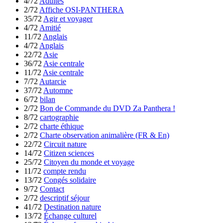
4/72
Adultes
2/72
Affiche OSI-PANTHERA
35/72
Agir et voyager
4/72
Amitié
11/72
Anglais
4/72
Anglais
22/72
Asie
36/72
Asie centrale
11/72
Asie centrale
7/72
Autarcie
37/72
Automne
6/72
bilan
2/72
Bon de Commande du DVD Za Panthera !
8/72
cartographie
2/72
charte éthique
2/72
Charte observation animalière (FR & En)
22/72
Circuit nature
14/72
Citizen sciences
25/72
Citoyen du monde et voyage
11/72
compte rendu
13/72
Congés solidaire
9/72
Contact
2/72
descriptif séjour
41/72
Destination nature
13/72
Échange culturel