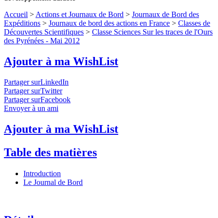
Accueil
>
Actions et Journaux de Bord
>
Journaux de Bord des
Expéditions
>
Journaux de bord des actions en France
>
Classes de
Découvertes Scientifiques
>
Classe Sciences Sur les traces de l'Ours
des Pyrénées - Mai 2012
Ajouter à ma WishList
Partager surLinkedIn
Partager surTwitter
Partager surFacebook
Envoyer à un ami
Ajouter à ma WishList
Table des matières
Introduction
Le Journal de Bord