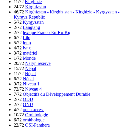
11/72
Kirghizie
24/72
Kirghizstan
46/72
Kirghizstan - Kirghizistan - Kirghizie - Kyrgyzstan -
Kyrgyz Republic
5/72
Kyrgyzstan
2/72
Langtang
2/72
lexique Franco-En-Ru-Kg
6/72
Lilo
5/72
loup
4/72
lynx
3/72
matériel
1/72
Monde
20/72
Naryn reserve
15/72
Népal
11/72
Népal
6/72
Népal
9/72
Niveau 1
72/72
Niveau 4
7/72
Objectifs du Développement Durable
2/72
ODD
2/72
ONU
4/72
open access
10/72
Ornithologie
6/72
ornithologie
22/72
OSI-Panthera