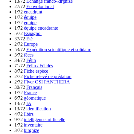
13/72
Échange franco-kirghize
27/72
Ecovolontariat
1/72
encadrant
1/72
équipe
1/72
equipe
1/72
équipe encadrante
5/72
Espagnol
37/72
Eté
2/72
Europe
53/72
Expédition scientifique et solidaire
3/72
fèces
34/72
Félin
71/72
Félin / Félidés
8/72
Fiche espèce
2/72
Fiche relevé de prédation
2/72
Flyer OSI PANTHERA
30/72
Français
1/72
France
6/72
géomatique
13/72
IA
13/72
identification
4/72
Ilbirs
9/72
intelligence artificielle
1/72
inventaire
3/72
kirghize