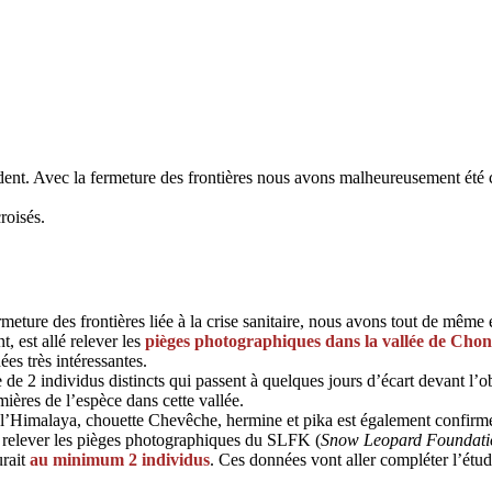
édent. Avec la fermeture des frontières nous avons malheureusement été 
roisés.
meture des frontières liée à la crise sanitaire, nous avons tout de même
, est allé relever les
pièges photographiques dans la vallée de Cho
es très intéressantes.
 de 2 individus distincts qui passent à quelques jours d’écart devant l’ob
ières de l’espèce dans cette vallée.
de l’Himalaya, chouette Chevêche, hermine et pika est également confirm
llé relever les pièges photographiques du SLFK (
Snow Leopard Foundatio
urait
au minimum 2 individus
. Ces données vont aller compléter l’ét