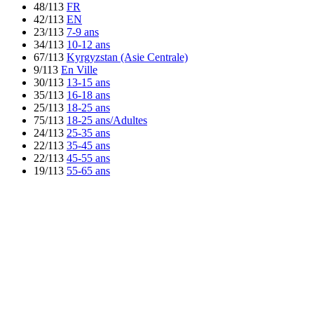
48/113
FR
42/113
EN
23/113
7-9 ans
34/113
10-12 ans
67/113
Kyrgyzstan (Asie Centrale)
9/113
En Ville
30/113
13-15 ans
35/113
16-18 ans
25/113
18-25 ans
75/113
18-25 ans/Adultes
24/113
25-35 ans
22/113
35-45 ans
22/113
45-55 ans
19/113
55-65 ans