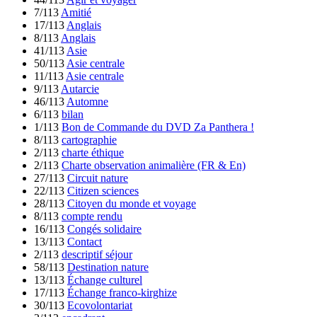
7/113
Amitié
17/113
Anglais
8/113
Anglais
41/113
Asie
50/113
Asie centrale
11/113
Asie centrale
9/113
Autarcie
46/113
Automne
6/113
bilan
1/113
Bon de Commande du DVD Za Panthera !
8/113
cartographie
2/113
charte éthique
2/113
Charte observation animalière (FR & En)
27/113
Circuit nature
22/113
Citizen sciences
28/113
Citoyen du monde et voyage
8/113
compte rendu
16/113
Congés solidaire
13/113
Contact
2/113
descriptif séjour
58/113
Destination nature
13/113
Échange culturel
17/113
Échange franco-kirghize
30/113
Ecovolontariat