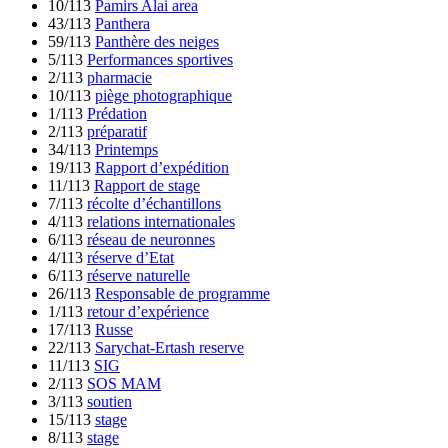
10/113
Pamirs Alai area
43/113
Panthera
59/113
Panthère des neiges
5/113
Performances sportives
2/113
pharmacie
10/113
piège photographique
1/113
Prédation
2/113
préparatif
34/113
Printemps
19/113
Rapport d’expédition
11/113
Rapport de stage
7/113
récolte d’échantillons
4/113
relations internationales
6/113
réseau de neuronnes
4/113
réserve d’Etat
6/113
réserve naturelle
26/113
Responsable de programme
1/113
retour d’expérience
17/113
Russe
22/113
Sarychat-Ertash reserve
11/113
SIG
2/113
SOS MAM
3/113
soutien
15/113
stage
8/113
stage