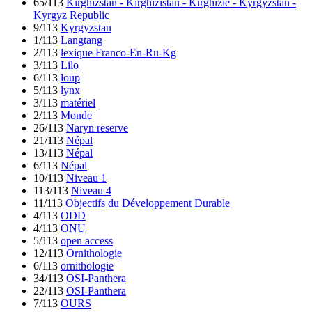
65/113
Kirghizstan - Kirghizistan - Kirghizie - Kyrgyzstan -
Kyrgyz Republic
9/113
Kyrgyzstan
1/113
Langtang
2/113
lexique Franco-En-Ru-Kg
3/113
Lilo
6/113
loup
5/113
lynx
3/113
matériel
2/113
Monde
26/113
Naryn reserve
21/113
Népal
13/113
Népal
6/113
Népal
10/113
Niveau 1
113/113
Niveau 4
11/113
Objectifs du Développement Durable
4/113
ODD
4/113
ONU
5/113
open access
12/113
Ornithologie
6/113
ornithologie
34/113
OSI-Panthera
22/113
OSI-Panthera
7/113
OURS