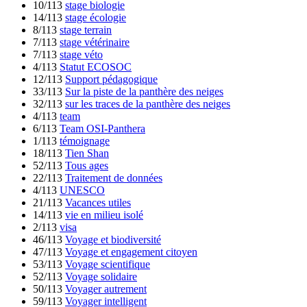
10/113
stage biologie
14/113
stage écologie
8/113
stage terrain
7/113
stage vétérinaire
7/113
stage véto
4/113
Statut ECOSOC
12/113
Support pédagogique
33/113
Sur la piste de la panthère des neiges
32/113
sur les traces de la panthère des neiges
4/113
team
6/113
Team OSI-Panthera
1/113
témoignage
18/113
Tien Shan
52/113
Tous ages
22/113
Traitement de données
4/113
UNESCO
21/113
Vacances utiles
14/113
vie en milieu isolé
2/113
visa
46/113
Voyage et biodiversité
47/113
Voyage et engagement citoyen
53/113
Voyage scientifique
52/113
Voyage solidaire
50/113
Voyager autrement
59/113
Voyager intelligent