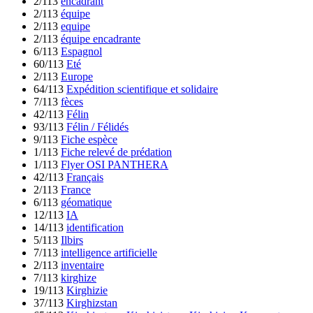
2/113
encadrant
2/113
équipe
2/113
equipe
2/113
équipe encadrante
6/113
Espagnol
60/113
Eté
2/113
Europe
64/113
Expédition scientifique et solidaire
7/113
fèces
42/113
Félin
93/113
Félin / Félidés
9/113
Fiche espèce
1/113
Fiche relevé de prédation
1/113
Flyer OSI PANTHERA
42/113
Français
2/113
France
6/113
géomatique
12/113
IA
14/113
identification
5/113
Ilbirs
7/113
intelligence artificielle
2/113
inventaire
7/113
kirghize
19/113
Kirghizie
37/113
Kirghizstan