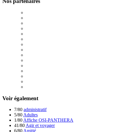
Nos partenaires
Voir également
7/80
administratif
5/80
Adultes
1/80
Affiche OSI-PANTHERA
41/80
Agir et voyager
6/80
Amitié