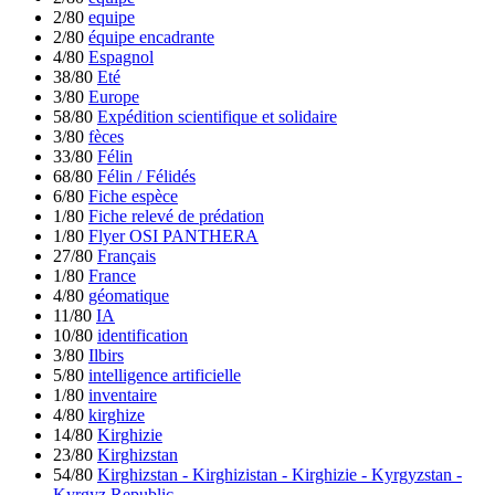
2/80
equipe
2/80
équipe encadrante
4/80
Espagnol
38/80
Eté
3/80
Europe
58/80
Expédition scientifique et solidaire
3/80
fèces
33/80
Félin
68/80
Félin / Félidés
6/80
Fiche espèce
1/80
Fiche relevé de prédation
1/80
Flyer OSI PANTHERA
27/80
Français
1/80
France
4/80
géomatique
11/80
IA
10/80
identification
3/80
Ilbirs
5/80
intelligence artificielle
1/80
inventaire
4/80
kirghize
14/80
Kirghizie
23/80
Kirghizstan
54/80
Kirghizstan - Kirghizistan - Kirghizie - Kyrgyzstan -
Kyrgyz Republic