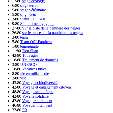
12/80
stage écologie
6/80
stage terrain
5/80
stage vétérinaire
5/80
stage véto
3/80
Statut ECOSOC
9/80
Support pédagogique
27/80
Sur la piste de la panthère des neiges
26/80
sur les traces de la panthère des neiges
3/80
team
5/80
Team OSI-Panthera
1/80
témoignage
11/80
Tien Shan
42/80
Tous ages
18/80
Traitement de données
3/80
UNESCO
18/80
Vacances utiles
8/80
vie en milieu isolé
3/80
visa
43/80
Voyage et biodiversité
42/80
Voyage et engagement citoyen
48/80
Voyage scientifique
42/80
Voyage solidaire
43/80
Voyager autrement
46/80
Voyager intelligent
33/80
FR