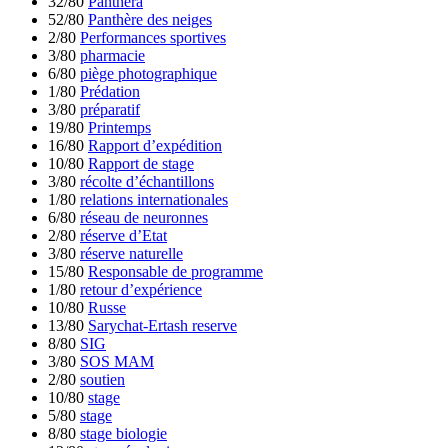
32/80
Panthera
52/80
Panthère des neiges
2/80
Performances sportives
3/80
pharmacie
6/80
piège photographique
1/80
Prédation
3/80
préparatif
19/80
Printemps
16/80
Rapport d’expédition
10/80
Rapport de stage
3/80
récolte d’échantillons
1/80
relations internationales
6/80
réseau de neuronnes
2/80
réserve d’Etat
3/80
réserve naturelle
15/80
Responsable de programme
1/80
retour d’expérience
10/80
Russe
13/80
Sarychat-Ertash reserve
8/80
SIG
3/80
SOS MAM
2/80
soutien
10/80
stage
5/80
stage
8/80
stage biologie