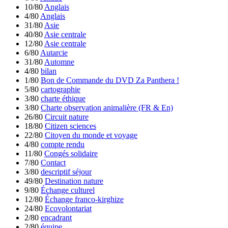
10/80
Anglais
4/80
Anglais
31/80
Asie
40/80
Asie centrale
12/80
Asie centrale
6/80
Autarcie
31/80
Automne
4/80
bilan
1/80
Bon de Commande du DVD Za Panthera !
5/80
cartographie
3/80
charte éthique
3/80
Charte observation animalière (FR & En)
26/80
Circuit nature
18/80
Citizen sciences
22/80
Citoyen du monde et voyage
4/80
compte rendu
11/80
Congés solidaire
7/80
Contact
3/80
descriptif séjour
49/80
Destination nature
9/80
Échange culturel
12/80
Échange franco-kirghize
24/80
Ecovolontariat
2/80
encadrant
2/80
équipe