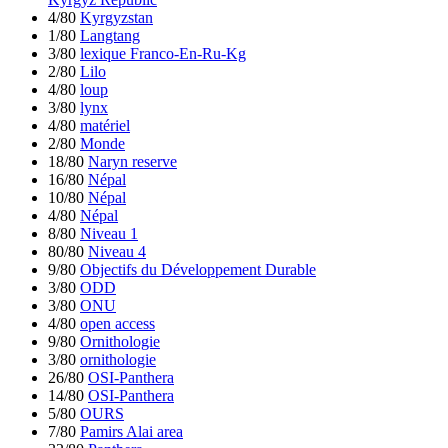
4/80
Kyrgyzstan
1/80
Langtang
3/80
lexique Franco-En-Ru-Kg
2/80
Lilo
4/80
loup
3/80
lynx
4/80
matériel
2/80
Monde
18/80
Naryn reserve
16/80
Népal
10/80
Népal
4/80
Népal
8/80
Niveau 1
80/80
Niveau 4
9/80
Objectifs du Développement Durable
3/80
ODD
3/80
ONU
4/80
open access
9/80
Ornithologie
3/80
ornithologie
26/80
OSI-Panthera
14/80
OSI-Panthera
5/80
OURS
7/80
Pamirs Alai area