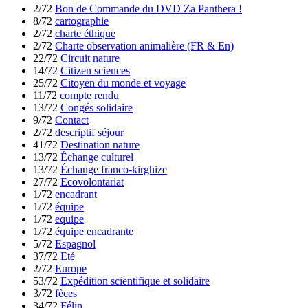
2/72
Bon de Commande du DVD Za Panthera !
8/72
cartographie
2/72
charte éthique
2/72
Charte observation animalière (FR & En)
22/72
Circuit nature
14/72
Citizen sciences
25/72
Citoyen du monde et voyage
11/72
compte rendu
13/72
Congés solidaire
9/72
Contact
2/72
descriptif séjour
41/72
Destination nature
13/72
Échange culturel
13/72
Échange franco-kirghize
27/72
Ecovolontariat
1/72
encadrant
1/72
équipe
1/72
equipe
1/72
équipe encadrante
5/72
Espagnol
37/72
Eté
2/72
Europe
53/72
Expédition scientifique et solidaire
3/72
fèces
34/72
Félin