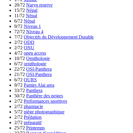
20/72
Naryn reserve
15/72
Népal
11/72
Népal
6/72
Népal
9/72
Niveau 1
72/72
Niveau 4
7/72
Objectifs du Développement Durable
2/72
ODD
2/72
ONU
4/72
open access
10/72
Ornithologie
6/72
ornithologie
22/72
OSI-Panthera
21/72
OSI-Panthera
6/72
OURS
9/72
Pamirs Alai area
33/72
Panthera
50/72
Panthère des neiges
2/72
Performances sportives
2/72
pharmacie
5/72
piège photographique
2/72
Prédation
2/72
préparatif
25/72
Printemps