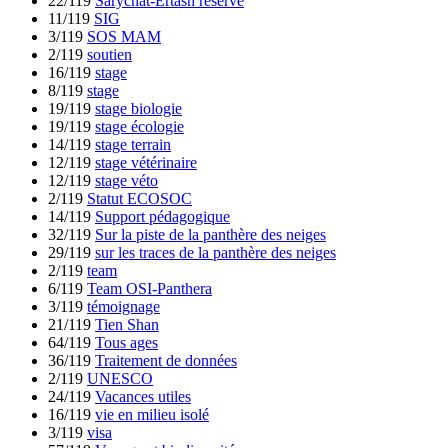
22/119
Sarychat-Ertash reserve
11/119
SIG
3/119
SOS MAM
2/119
soutien
16/119
stage
8/119
stage
19/119
stage biologie
19/119
stage écologie
14/119
stage terrain
12/119
stage vétérinaire
12/119
stage véto
2/119
Statut ECOSOC
14/119
Support pédagogique
32/119
Sur la piste de la panthère des neiges
29/119
sur les traces de la panthère des neiges
2/119
team
6/119
Team OSI-Panthera
3/119
témoignage
21/119
Tien Shan
64/119
Tous ages
36/119
Traitement de données
2/119
UNESCO
24/119
Vacances utiles
16/119
vie en milieu isolé
3/119
visa