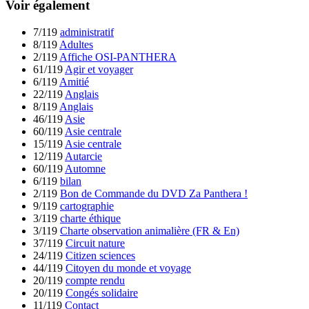
Voir également
7/119
administratif
8/119
Adultes
2/119
Affiche OSI-PANTHERA
61/119
Agir et voyager
6/119
Amitié
22/119
Anglais
8/119
Anglais
46/119
Asie
60/119
Asie centrale
15/119
Asie centrale
12/119
Autarcie
60/119
Automne
6/119
bilan
2/119
Bon de Commande du DVD Za Panthera !
9/119
cartographie
3/119
charte éthique
3/119
Charte observation animalière (FR & En)
37/119
Circuit nature
24/119
Citizen sciences
44/119
Citoyen du monde et voyage
20/119
compte rendu
20/119
Congés solidaire
11/119
Contact