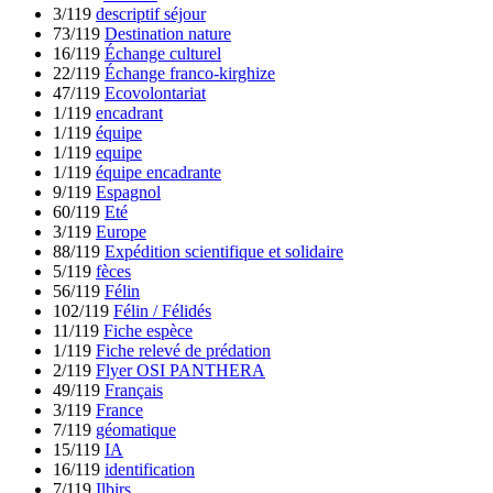
3/119
descriptif séjour
73/119
Destination nature
16/119
Échange culturel
22/119
Échange franco-kirghize
47/119
Ecovolontariat
1/119
encadrant
1/119
équipe
1/119
equipe
1/119
équipe encadrante
9/119
Espagnol
60/119
Eté
3/119
Europe
88/119
Expédition scientifique et solidaire
5/119
fèces
56/119
Félin
102/119
Félin / Félidés
11/119
Fiche espèce
1/119
Fiche relevé de prédation
2/119
Flyer OSI PANTHERA
49/119
Français
3/119
France
7/119
géomatique
15/119
IA
16/119
identification
7/119
Ilbirs