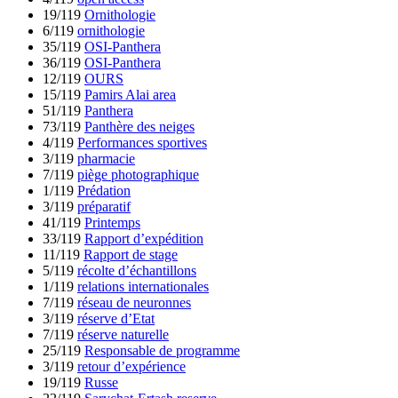
19/119
Ornithologie
6/119
ornithologie
35/119
OSI-Panthera
36/119
OSI-Panthera
12/119
OURS
15/119
Pamirs Alai area
51/119
Panthera
73/119
Panthère des neiges
4/119
Performances sportives
3/119
pharmacie
7/119
piège photographique
1/119
Prédation
3/119
préparatif
41/119
Printemps
33/119
Rapport d’expédition
11/119
Rapport de stage
5/119
récolte d’échantillons
1/119
relations internationales
7/119
réseau de neuronnes
3/119
réserve d’Etat
7/119
réserve naturelle
25/119
Responsable de programme
3/119
retour d’expérience
19/119
Russe