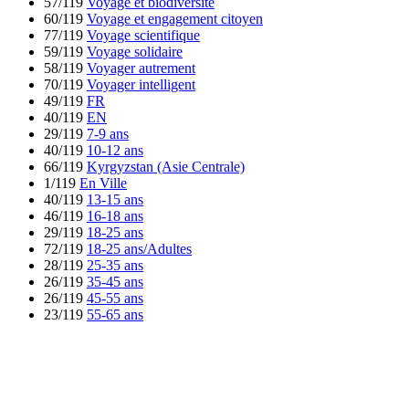
57/119
Voyage et biodiversité
60/119
Voyage et engagement citoyen
77/119
Voyage scientifique
59/119
Voyage solidaire
58/119
Voyager autrement
70/119
Voyager intelligent
49/119
FR
40/119
EN
29/119
7-9 ans
40/119
10-12 ans
66/119
Kyrgyzstan (Asie Centrale)
1/119
En Ville
40/119
13-15 ans
46/119
16-18 ans
29/119
18-25 ans
72/119
18-25 ans/Adultes
28/119
25-35 ans
26/119
35-45 ans
26/119
45-55 ans
23/119
55-65 ans