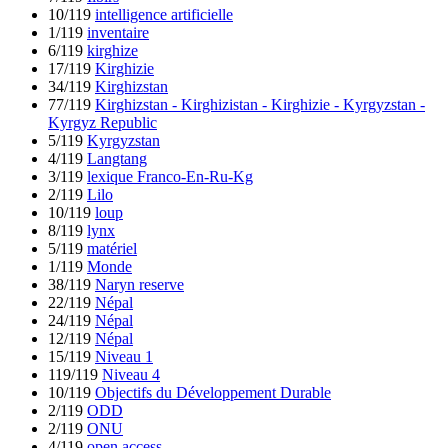
10/119
intelligence artificielle
1/119
inventaire
6/119
kirghize
17/119
Kirghizie
34/119
Kirghizstan
77/119
Kirghizstan - Kirghizistan - Kirghizie - Kyrgyzstan -
Kyrgyz Republic
5/119
Kyrgyzstan
4/119
Langtang
3/119
lexique Franco-En-Ru-Kg
2/119
Lilo
10/119
loup
8/119
lynx
5/119
matériel
1/119
Monde
38/119
Naryn reserve
22/119
Népal
24/119
Népal
12/119
Népal
15/119
Niveau 1
119/119
Niveau 4
10/119
Objectifs du Développement Durable
2/119
ODD
2/119
ONU
4/119
open access