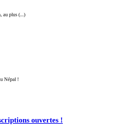
 au plus (...)
au Népal !
riptions ouvertes !