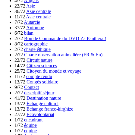
4/72
Anglais
22/72
Asie
36/72
Asie centrale
11/72
Asie centrale
7/72
Autarcie
37/72
Automne
6/72
bilan
2/72
Bon de Commande du DVD Za Panthera !
8/72
cartographie
2/72
charte éthique
2/72
Charte observation animalière (FR & En)
22/72
Circuit nature
14/72
Citizen sciences
25/72
Citoyen du monde et voyage
11/72
compte rendu
13/72
Congés solidaire
9/72
Contact
2/72
descriptif séjour
41/72
Destination nature
13/72
Échange culturel
13/72
Échange franco-kirghize
27/72
Ecovolontariat
1/72
encadrant
1/72
équipe
1/72
equipe