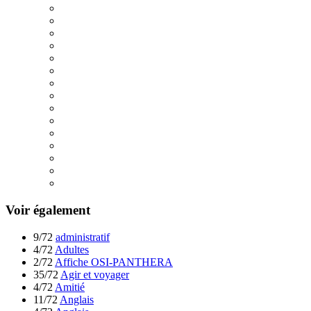
Voir également
9/72
administratif
4/72
Adultes
2/72
Affiche OSI-PANTHERA
35/72
Agir et voyager
4/72
Amitié
11/72
Anglais