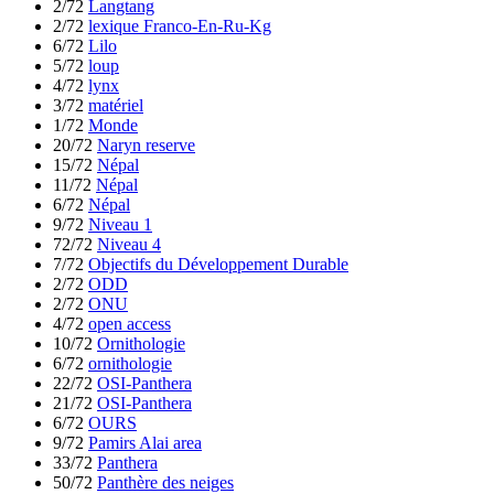
2/72
Langtang
2/72
lexique Franco-En-Ru-Kg
6/72
Lilo
5/72
loup
4/72
lynx
3/72
matériel
1/72
Monde
20/72
Naryn reserve
15/72
Népal
11/72
Népal
6/72
Népal
9/72
Niveau 1
72/72
Niveau 4
7/72
Objectifs du Développement Durable
2/72
ODD
2/72
ONU
4/72
open access
10/72
Ornithologie
6/72
ornithologie
22/72
OSI-Panthera
21/72
OSI-Panthera
6/72
OURS
9/72
Pamirs Alai area
33/72
Panthera
50/72
Panthère des neiges