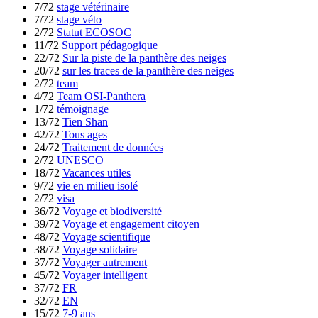
7/72
stage vétérinaire
7/72
stage véto
2/72
Statut ECOSOC
11/72
Support pédagogique
22/72
Sur la piste de la panthère des neiges
20/72
sur les traces de la panthère des neiges
2/72
team
4/72
Team OSI-Panthera
1/72
témoignage
13/72
Tien Shan
42/72
Tous ages
24/72
Traitement de données
2/72
UNESCO
18/72
Vacances utiles
9/72
vie en milieu isolé
2/72
visa
36/72
Voyage et biodiversité
39/72
Voyage et engagement citoyen
48/72
Voyage scientifique
38/72
Voyage solidaire
37/72
Voyager autrement
45/72
Voyager intelligent
37/72
FR
32/72
EN
15/72
7-9 ans