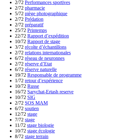
2/72
Performances sportives
2/72
pharmacie
5/72
piège photographique
2/72
Prédation
2/72
préparatif
25/72
Printemps
22/72
Rapport d’expédition
10/72
Rapport de stage
3/72
récolte d’échantillons
2/72
relations internationales
6/72
réseau de neuronnes
2/72
réserve d’Etat
6/72
réserve naturelle
19/72
Responsable de programme
1/72
retour d’expérience
10/72
Russe
16/72
Sarychat-Ertash reserve
10/72
SIG
2/72
SOS MAM
6/72
soutien
12/72
stage
7/72
stage
11/72
stage biologie
10/72
stage écologie
8/72
stage terrain