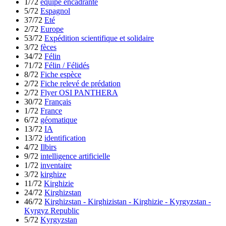
1/72
équipe encadrante
5/72
Espagnol
37/72
Eté
2/72
Europe
53/72
Expédition scientifique et solidaire
3/72
fèces
34/72
Félin
71/72
Félin / Félidés
8/72
Fiche espèce
2/72
Fiche relevé de prédation
2/72
Flyer OSI PANTHERA
30/72
Français
1/72
France
6/72
géomatique
13/72
IA
13/72
identification
4/72
Ilbirs
9/72
intelligence artificielle
1/72
inventaire
3/72
kirghize
11/72
Kirghizie
24/72
Kirghizstan
46/72
Kirghizstan - Kirghizistan - Kirghizie - Kyrgyzstan -
Kyrgyz Republic
5/72
Kyrgyzstan