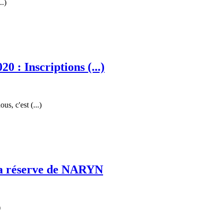
..)
 : Inscriptions (...)
s, c'est (...)
 la réserve de NARYN
)