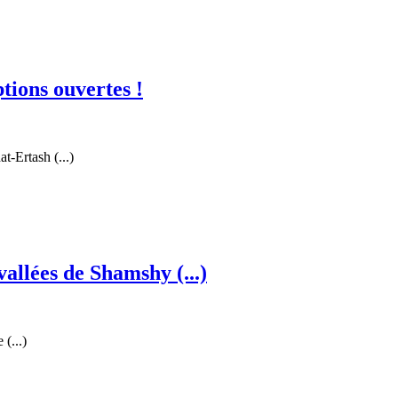
ions ouvertes !
t-Ertash (...)
allées de Shamshy (...)
(...)