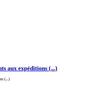
s aux expéditions (...)
u (...)