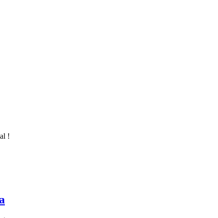
al !
a