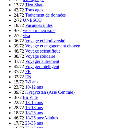
13/72
Tien Shan
42/72
Tous ages
24/72
Traitement de données
2/72
UNESCO
18/72
Vacances utiles
9/72
vie en milieu isolé
2/72
visa
36/72
Voyage et biodiversité
39/72
Voyage et engagement citoyen
48/72
Voyage scientifique
38/72
Voyage solidaire
37/72
Voyager autrement
45/72
Voyager intelligent
37/72
FR
32/72
EN
15/72
7-9 ans
23/72
10-12 ans
39/72
Kyrgyzstan (Asie Centrale)
3/72
En Ville
22/72
13-15 ans
28/72
16-18 ans
18/72
18-25 ans
46/72
18-25 ans/Adultes
17/72
25-35 ans