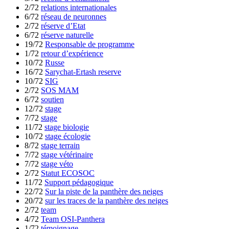
2/72
relations internationales
6/72
réseau de neuronnes
2/72
réserve d’Etat
6/72
réserve naturelle
19/72
Responsable de programme
1/72
retour d’expérience
10/72
Russe
16/72
Sarychat-Ertash reserve
10/72
SIG
2/72
SOS MAM
6/72
soutien
12/72
stage
7/72
stage
11/72
stage biologie
10/72
stage écologie
8/72
stage terrain
7/72
stage vétérinaire
7/72
stage véto
2/72
Statut ECOSOC
11/72
Support pédagogique
22/72
Sur la piste de la panthère des neiges
20/72
sur les traces de la panthère des neiges
2/72
team
4/72
Team OSI-Panthera
1/72
témoignage