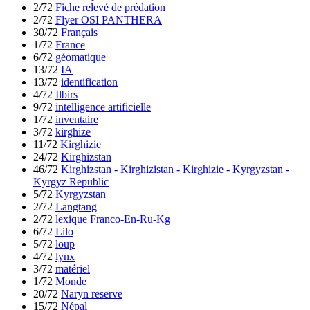
2/72
Fiche relevé de prédation
2/72
Flyer OSI PANTHERA
30/72
Français
1/72
France
6/72
géomatique
13/72
IA
13/72
identification
4/72
Ilbirs
9/72
intelligence artificielle
1/72
inventaire
3/72
kirghize
11/72
Kirghizie
24/72
Kirghizstan
46/72
Kirghizstan - Kirghizistan - Kirghizie - Kyrgyzstan -
Kyrgyz Republic
5/72
Kyrgyzstan
2/72
Langtang
2/72
lexique Franco-En-Ru-Kg
6/72
Lilo
5/72
loup
4/72
lynx
3/72
matériel
1/72
Monde
20/72
Naryn reserve
15/72
Népal