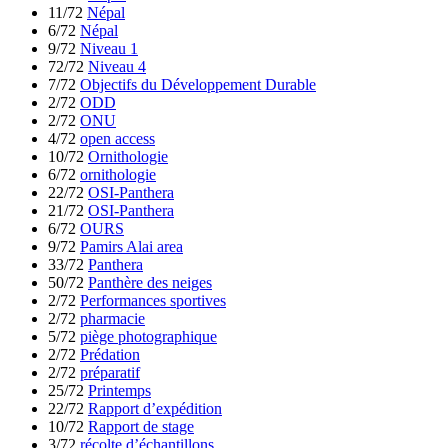
11/72
Népal
6/72
Népal
9/72
Niveau 1
72/72
Niveau 4
7/72
Objectifs du Développement Durable
2/72
ODD
2/72
ONU
4/72
open access
10/72
Ornithologie
6/72
ornithologie
22/72
OSI-Panthera
21/72
OSI-Panthera
6/72
OURS
9/72
Pamirs Alai area
33/72
Panthera
50/72
Panthère des neiges
2/72
Performances sportives
2/72
pharmacie
5/72
piège photographique
2/72
Prédation
2/72
préparatif
25/72
Printemps
22/72
Rapport d’expédition
10/72
Rapport de stage
3/72
récolte d’échantillons