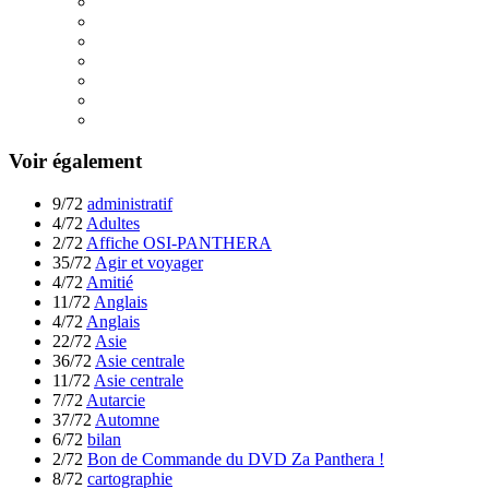
Voir également
9/72
administratif
4/72
Adultes
2/72
Affiche OSI-PANTHERA
35/72
Agir et voyager
4/72
Amitié
11/72
Anglais
4/72
Anglais
22/72
Asie
36/72
Asie centrale
11/72
Asie centrale
7/72
Autarcie
37/72
Automne
6/72
bilan
2/72
Bon de Commande du DVD Za Panthera !
8/72
cartographie