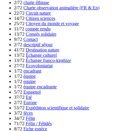
2/72
charte éthique
2/72
Charte observation animalière (FR & En)
22/72
Circuit nature
14/72
Citizen sciences
25/72
Citoyen du monde et voyage
11/72
compte rendu
13/72
Congés solidaire
9/72
Contact
2/72
descriptif séjour
41/72
Destination nature
13/72
Échange culturel
13/72
Échange franco-kirghize
27/72
Ecovolontariat
1/72
encadrant
1/72
équipe
1/72
equipe
1/72
équipe encadrante
5/72
Espagnol
37/72
Eté
2/72
Europe
53/72
Expédition scientifique et solidaire
3/72
fèces
34/72
Félin
71/72
Félin / Félidés
8/72
Fiche espèce