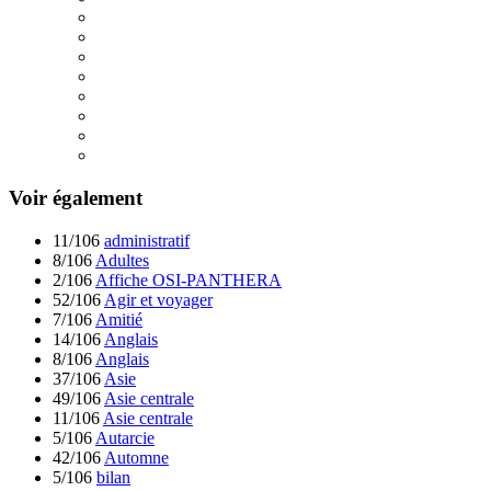
Voir également
11/106
administratif
8/106
Adultes
2/106
Affiche OSI-PANTHERA
52/106
Agir et voyager
7/106
Amitié
14/106
Anglais
8/106
Anglais
37/106
Asie
49/106
Asie centrale
11/106
Asie centrale
5/106
Autarcie
42/106
Automne
5/106
bilan