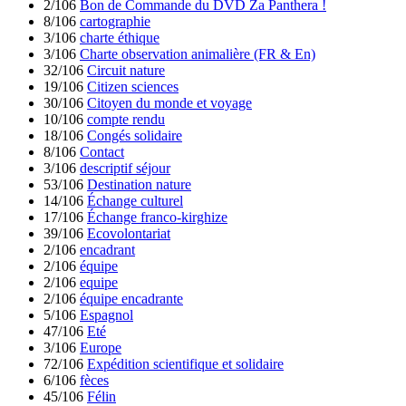
2/106
Bon de Commande du DVD Za Panthera !
8/106
cartographie
3/106
charte éthique
3/106
Charte observation animalière (FR & En)
32/106
Circuit nature
19/106
Citizen sciences
30/106
Citoyen du monde et voyage
10/106
compte rendu
18/106
Congés solidaire
8/106
Contact
3/106
descriptif séjour
53/106
Destination nature
14/106
Échange culturel
17/106
Échange franco-kirghize
39/106
Ecovolontariat
2/106
encadrant
2/106
équipe
2/106
equipe
2/106
équipe encadrante
5/106
Espagnol
47/106
Eté
3/106
Europe
72/106
Expédition scientifique et solidaire
6/106
fèces
45/106
Félin