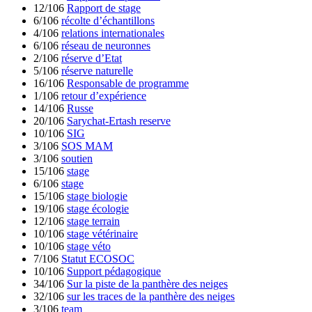
12/106
Rapport de stage
6/106
récolte d’échantillons
4/106
relations internationales
6/106
réseau de neuronnes
2/106
réserve d’Etat
5/106
réserve naturelle
16/106
Responsable de programme
1/106
retour d’expérience
14/106
Russe
20/106
Sarychat-Ertash reserve
10/106
SIG
3/106
SOS MAM
3/106
soutien
15/106
stage
6/106
stage
15/106
stage biologie
19/106
stage écologie
12/106
stage terrain
10/106
stage vétérinaire
10/106
stage véto
7/106
Statut ECOSOC
10/106
Support pédagogique
34/106
Sur la piste de la panthère des neiges
32/106
sur les traces de la panthère des neiges
3/106
team