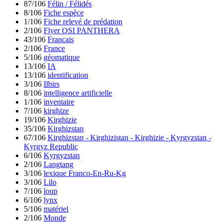
87/106
Félin / Félidés
8/106
Fiche espèce
1/106
Fiche relevé de prédation
2/106
Flyer OSI PANTHERA
43/106
Français
2/106
France
5/106
géomatique
13/106
IA
13/106
identification
3/106
Ilbirs
8/106
intelligence artificielle
1/106
inventaire
7/106
kirghize
19/106
Kirghizie
35/106
Kirghizstan
67/106
Kirghizstan - Kirghizistan - Kirghizie - Kyrgyzstan -
Kyrgyz Republic
6/106
Kyrgyzstan
2/106
Langtang
3/106
lexique Franco-En-Ru-Kg
3/106
Lilo
7/106
loup
6/106
lynx
5/106
matériel
2/106
Monde