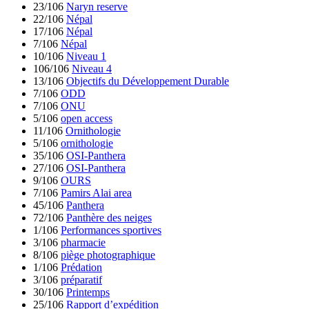
23/106
Naryn reserve
22/106
Népal
17/106
Népal
7/106
Népal
10/106
Niveau 1
106/106
Niveau 4
13/106
Objectifs du Développement Durable
7/106
ODD
7/106
ONU
5/106
open access
11/106
Ornithologie
5/106
ornithologie
35/106
OSI-Panthera
27/106
OSI-Panthera
9/106
OURS
7/106
Pamirs Alai area
45/106
Panthera
72/106
Panthère des neiges
1/106
Performances sportives
3/106
pharmacie
8/106
piège photographique
1/106
Prédation
3/106
préparatif
30/106
Printemps
25/106
Rapport d’expédition