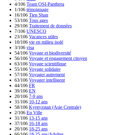
4/106
Team OSI-Panthera
1/106
témoignage
16/106
Tien Shan
53/106
Tous ages
29/106
Traitement de données
7/106
UNESCO
23/106
Vacances utiles
10/106
vie en milieu isolé
3/106
visa
54/106
Voyage et biodiversité
56/106
Voyage et engagement citoyen
63/106
Voyage scientifique
55/106
Voyage solidaire
57/106
Voyager autrement
63/106
Voyager intelligent
44/106
FR
39/106
EN
20/106
7-9 ans
31/106
10-12 ans
58/106
Kyrgyzstan (Asie Centrale)
2/106
En Ville
31/106
13-15 ans
37/106
16-18 ans
20/106
18-25 ans
66/106
18-25 ans/Adultes