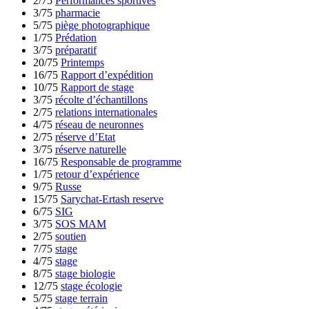
2/75
Performances sportives
3/75
pharmacie
5/75
piège photographique
1/75
Prédation
3/75
préparatif
20/75
Printemps
16/75
Rapport d’expédition
10/75
Rapport de stage
3/75
récolte d’échantillons
2/75
relations internationales
4/75
réseau de neuronnes
2/75
réserve d’Etat
3/75
réserve naturelle
16/75
Responsable de programme
1/75
retour d’expérience
9/75
Russe
15/75
Sarychat-Ertash reserve
6/75
SIG
3/75
SOS MAM
2/75
soutien
7/75
stage
4/75
stage
8/75
stage biologie
12/75
stage écologie
5/75
stage terrain