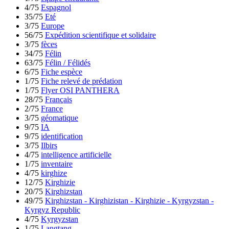
4/75
Espagnol
35/75
Eté
3/75
Europe
56/75
Expédition scientifique et solidaire
3/75
fèces
34/75
Félin
63/75
Félin / Félidés
6/75
Fiche espèce
1/75
Fiche relevé de prédation
1/75
Flyer OSI PANTHERA
28/75
Français
2/75
France
3/75
géomatique
9/75
IA
9/75
identification
3/75
Ilbirs
4/75
intelligence artificielle
1/75
inventaire
4/75
kirghize
12/75
Kirghizie
20/75
Kirghizstan
49/75
Kirghizstan - Kirghizistan - Kirghizie - Kyrgyzstan -
Kyrgyz Republic
4/75
Kyrgyzstan
1/75
Langtang