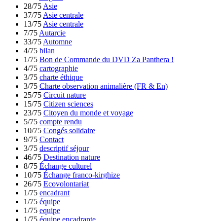
28/75
Asie
37/75
Asie centrale
13/75
Asie centrale
7/75
Autarcie
33/75
Automne
4/75
bilan
1/75
Bon de Commande du DVD Za Panthera !
4/75
cartographie
3/75
charte éthique
3/75
Charte observation animalière (FR & En)
25/75
Circuit nature
15/75
Citizen sciences
23/75
Citoyen du monde et voyage
5/75
compte rendu
10/75
Congés solidaire
9/75
Contact
3/75
descriptif séjour
46/75
Destination nature
8/75
Échange culturel
10/75
Échange franco-kirghize
26/75
Ecovolontariat
1/75
encadrant
1/75
équipe
1/75
equipe
1/75
équipe encadrante