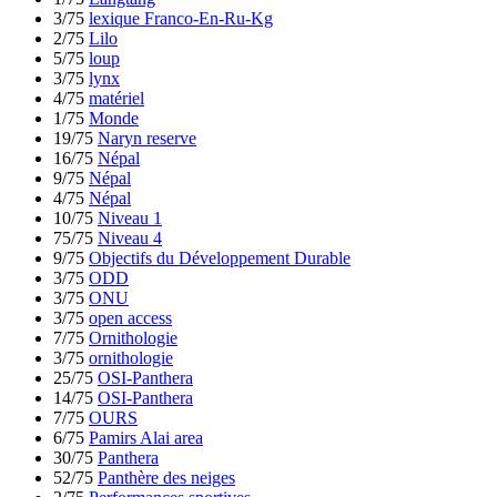
3/75
lexique Franco-En-Ru-Kg
2/75
Lilo
5/75
loup
3/75
lynx
4/75
matériel
1/75
Monde
19/75
Naryn reserve
16/75
Népal
9/75
Népal
4/75
Népal
10/75
Niveau 1
75/75
Niveau 4
9/75
Objectifs du Développement Durable
3/75
ODD
3/75
ONU
3/75
open access
7/75
Ornithologie
3/75
ornithologie
25/75
OSI-Panthera
14/75
OSI-Panthera
7/75
OURS
6/75
Pamirs Alai area
30/75
Panthera
52/75
Panthère des neiges