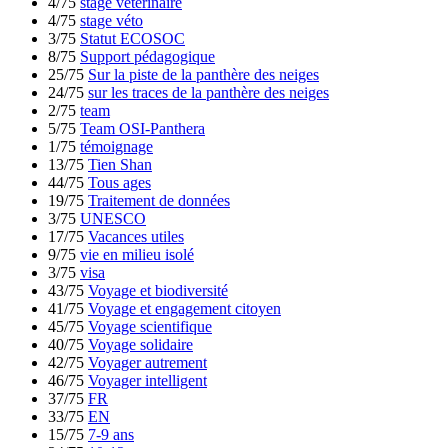
4/75
stage vétérinaire
4/75
stage véto
3/75
Statut ECOSOC
8/75
Support pédagogique
25/75
Sur la piste de la panthère des neiges
24/75
sur les traces de la panthère des neiges
2/75
team
5/75
Team OSI-Panthera
1/75
témoignage
13/75
Tien Shan
44/75
Tous ages
19/75
Traitement de données
3/75
UNESCO
17/75
Vacances utiles
9/75
vie en milieu isolé
3/75
visa
43/75
Voyage et biodiversité
41/75
Voyage et engagement citoyen
45/75
Voyage scientifique
40/75
Voyage solidaire
42/75
Voyager autrement
46/75
Voyager intelligent
37/75
FR
33/75
EN
15/75
7-9 ans